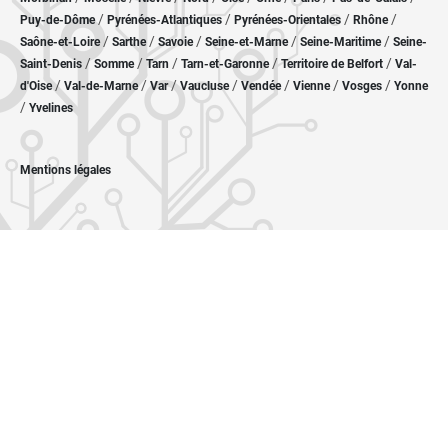
/
/
/
/
Puy-de-Dôme
Pyrénées-Atlantiques
Pyrénées-Orientales
Rhône
/
/
/
/
/
Saône-et-Loire
Sarthe
Savoie
Seine-et-Marne
Seine-Maritime
Seine-
/
/
/
/
/
Saint-Denis
Somme
Tarn
Tarn-et-Garonne
Territoire de Belfort
Val-
/
/
/
/
/
/
/
d'Oise
Val-de-Marne
Var
Vaucluse
Vendée
Vienne
Vosges
Yonne
/
Yvelines
Mentions légales