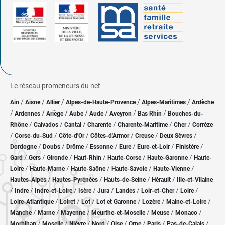
Le réseau promeneurs du net
/
/
/
/
/
Ain
Aisne
Allier
Alpes-de-Haute-Provence
Alpes-Maritimes
Ardèche
/
/
/
/
/
/
/
Ardennes
Ariège
Aube
Aude
Aveyron
Bas Rhin
Bouches-du-
/
/
/
/
/
/
Rhône
Calvados
Cantal
Charente
Charente-Maritime
Cher
Corrèze
/
/
/
/
/
/
Corse-du-Sud
Côte-d'Or
Côtes-d'Armor
Creuse
Deux Sèvres
/
/
/
/
/
/
/
Dordogne
Doubs
Drôme
Essonne
Eure
Eure-et-Loir
Finistère
/
/
/
/
/
/
Gard
Gers
Gironde
Haut-Rhin
Haute-Corse
Haute-Garonne
Haute-
/
/
/
/
/
Loire
Haute-Marne
Haute-Saône
Haute-Savoie
Haute-Vienne
/
/
/
/
Hautes-Alpes
Hautes-Pyrénées
Hauts-de-Seine
Hérault
Ille-et-Vilaine
/
/
/
/
/
/
/
/
Indre
Indre-et-Loire
Isère
Jura
Landes
Loir-et-Cher
Loire
/
/
/
/
/
/
Loire-Atlantique
Loiret
Lot
Lot et Garonne
Lozère
Maine-et-Loire
/
/
/
/
/
/
Manche
Marne
Mayenne
Meurthe-et-Moselle
Meuse
Monaco
/
/
/
/
/
/
/
/
Morbihan
Moselle
Nièvre
Nord
Oise
Orne
Paris
Pas-de-Calais