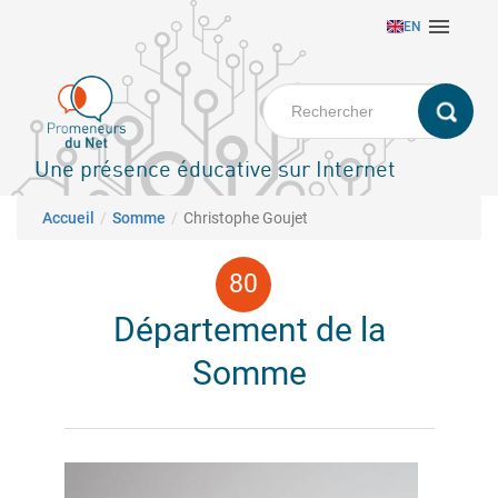
Aller

EN
au
contenu
principal
Une présence éducative sur Internet
Fil d'Ariane
Accueil
Somme
Christophe Goujet
Département de la
Somme