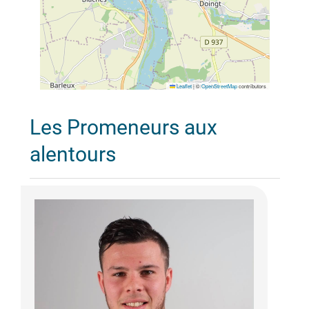
Leaflet
|
©
OpenStreetMap
contributors
Les Promeneurs aux
alentours