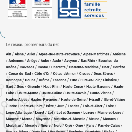
Le réseau promeneurs du net
/
/
/
/
/
Ain
Aisne
Allier
Alpes-de-Haute-Provence
Alpes-Maritimes
Ardèche
/
/
/
/
/
/
/
Ardennes
Ariège
Aube
Aude
Aveyron
Bas Rhin
Bouches-du-
/
/
/
/
/
/
Rhône
Calvados
Cantal
Charente
Charente-Maritime
Cher
Corrèze
/
/
/
/
/
/
Corse-du-Sud
Côte-d'Or
Côtes-d'Armor
Creuse
Deux Sèvres
/
/
/
/
/
/
/
Dordogne
Doubs
Drôme
Essonne
Eure
Eure-et-Loir
Finistère
/
/
/
/
/
/
Gard
Gers
Gironde
Haut-Rhin
Haute-Corse
Haute-Garonne
Haute-
/
/
/
/
/
Loire
Haute-Marne
Haute-Saône
Haute-Savoie
Haute-Vienne
/
/
/
/
Hautes-Alpes
Hautes-Pyrénées
Hauts-de-Seine
Hérault
Ille-et-Vilaine
/
/
/
/
/
/
/
/
Indre
Indre-et-Loire
Isère
Jura
Landes
Loir-et-Cher
Loire
/
/
/
/
/
/
Loire-Atlantique
Loiret
Lot
Lot et Garonne
Lozère
Maine-et-Loire
/
/
/
/
/
/
Manche
Marne
Mayenne
Meurthe-et-Moselle
Meuse
Monaco
/
/
/
/
/
/
/
/
Morbihan
Moselle
Nièvre
Nord
Oise
Orne
Paris
Pas-de-Calais
/
/
/
/