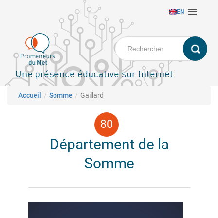
Aller

EN
au
contenu
principal
Une présence éducative sur Internet
Fil d'Ariane
Accueil
Somme
Gaillard
Département de la
Somme