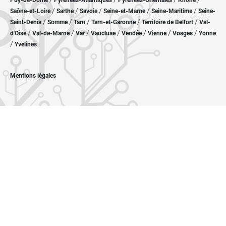
Puy-de-Dôme
Pyrénées-Atlantiques
Pyrénées-Orientales
Rhône
/
/
/
/
/
Saône-et-Loire
Sarthe
Savoie
Seine-et-Marne
Seine-Maritime
Seine-
/
/
/
/
/
Saint-Denis
Somme
Tarn
Tarn-et-Garonne
Territoire de Belfort
Val-
/
/
/
/
/
/
/
d'Oise
Val-de-Marne
Var
Vaucluse
Vendée
Vienne
Vosges
Yonne
/
Yvelines
Mentions légales