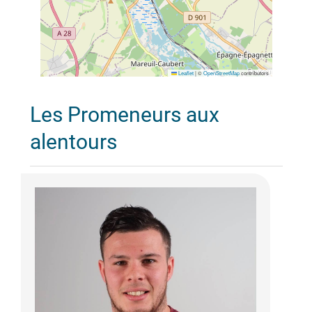
Leaflet
|
©
OpenStreetMap
contributors
Les Promeneurs aux
alentours