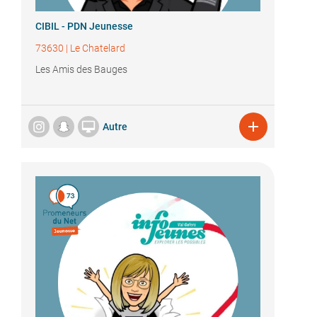
CIBIL - PDN Jeunesse
73630
|
Le Chatelard
Les Amis des Bauges


Autre