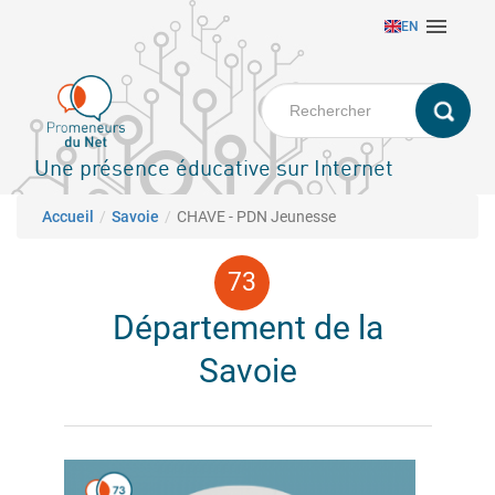
Aller

EN
au
contenu
principal
Une présence éducative sur Internet
Fil d'Ariane
Accueil
Savoie
CHAVE - PDN Jeunesse
Département de la
Savoie