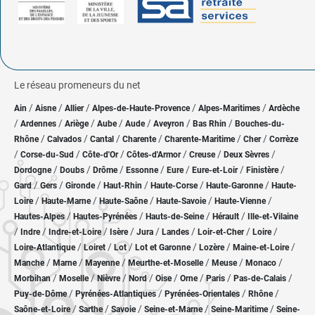
Le réseau promeneurs du net
/
/
/
/
/
Ain
Aisne
Allier
Alpes-de-Haute-Provence
Alpes-Maritimes
Ardèche
/
/
/
/
/
/
/
Ardennes
Ariège
Aube
Aude
Aveyron
Bas Rhin
Bouches-du-
/
/
/
/
/
/
Rhône
Calvados
Cantal
Charente
Charente-Maritime
Cher
Corrèze
/
/
/
/
/
/
Corse-du-Sud
Côte-d'Or
Côtes-d'Armor
Creuse
Deux Sèvres
/
/
/
/
/
/
/
Dordogne
Doubs
Drôme
Essonne
Eure
Eure-et-Loir
Finistère
/
/
/
/
/
/
Gard
Gers
Gironde
Haut-Rhin
Haute-Corse
Haute-Garonne
Haute-
/
/
/
/
/
Loire
Haute-Marne
Haute-Saône
Haute-Savoie
Haute-Vienne
/
/
/
/
Hautes-Alpes
Hautes-Pyrénées
Hauts-de-Seine
Hérault
Ille-et-Vilaine
/
/
/
/
/
/
/
/
Indre
Indre-et-Loire
Isère
Jura
Landes
Loir-et-Cher
Loire
/
/
/
/
/
/
Loire-Atlantique
Loiret
Lot
Lot et Garonne
Lozère
Maine-et-Loire
/
/
/
/
/
/
Manche
Marne
Mayenne
Meurthe-et-Moselle
Meuse
Monaco
/
/
/
/
/
/
/
/
Morbihan
Moselle
Nièvre
Nord
Oise
Orne
Paris
Pas-de-Calais
/
/
/
/
Puy-de-Dôme
Pyrénées-Atlantiques
Pyrénées-Orientales
Rhône
/
/
/
/
/
Saône-et-Loire
Sarthe
Savoie
Seine-et-Marne
Seine-Maritime
Seine-