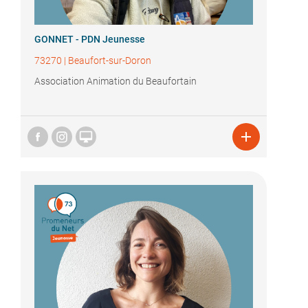
GONNET - PDN Jeunesse
73270
|
Beaufort-sur-Doron
Association Animation du Beaufortain

