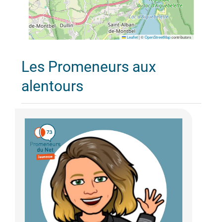
Leaflet
|
©
OpenStreetMap
contributors
Les Promeneurs aux
alentours