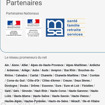
Partenaires
Partenaires Nationaux
Le réseau promeneurs du net
/
/
/
/
/
Ain
Aisne
Allier
Alpes-de-Haute-Provence
Alpes-Maritimes
Ardèche
/
/
/
/
/
/
/
Ardennes
Ariège
Aube
Aude
Aveyron
Bas Rhin
Bouches-du-
/
/
/
/
/
/
Rhône
Calvados
Cantal
Charente
Charente-Maritime
Cher
Corrèze
/
/
/
/
/
/
Corse-du-Sud
Côte-d'Or
Côtes-d'Armor
Creuse
Deux Sèvres
/
/
/
/
/
/
/
Dordogne
Doubs
Drôme
Essonne
Eure
Eure-et-Loir
Finistère
/
/
/
/
/
/
Gard
Gers
Gironde
Haut-Rhin
Haute-Corse
Haute-Garonne
Haute-
/
/
/
/
/
Loire
Haute-Marne
Haute-Saône
Haute-Savoie
Haute-Vienne
/
/
/
/
Hautes-Alpes
Hautes-Pyrénées
Hauts-de-Seine
Hérault
Ille-et-Vilaine