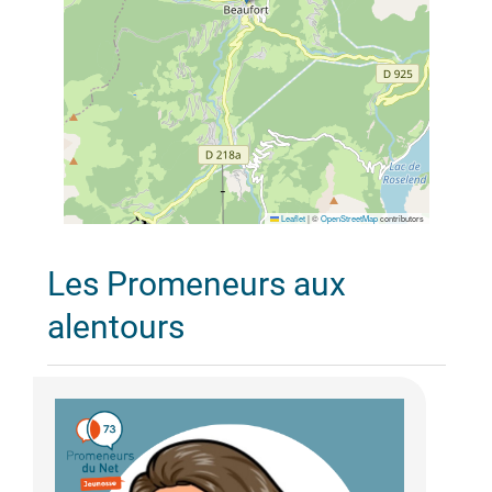
Leaflet
|
©
OpenStreetMap
contributors
Les Promeneurs aux
alentours