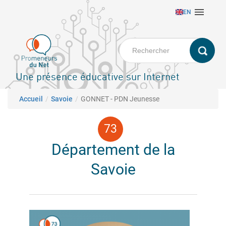
Aller

EN
au
contenu
principal
Une présence éducative sur Internet
Fil d'Ariane
Accueil
Savoie
GONNET - PDN Jeunesse
Département de la
Savoie