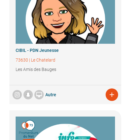
CIBIL - PDN Jeunesse
73630
|
Le Chatelard
Les Amis des Bauges


Autre