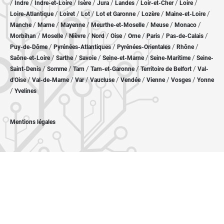
/
/
/
/
/
/
/
/
Indre
Indre-et-Loire
Isère
Jura
Landes
Loir-et-Cher
Loire
/
/
/
/
/
/
Loire-Atlantique
Loiret
Lot
Lot et Garonne
Lozère
Maine-et-Loire
/
/
/
/
/
/
Manche
Marne
Mayenne
Meurthe-et-Moselle
Meuse
Monaco
/
/
/
/
/
/
/
/
Morbihan
Moselle
Nièvre
Nord
Oise
Orne
Paris
Pas-de-Calais
/
/
/
/
Puy-de-Dôme
Pyrénées-Atlantiques
Pyrénées-Orientales
Rhône
/
/
/
/
/
Saône-et-Loire
Sarthe
Savoie
Seine-et-Marne
Seine-Maritime
Seine-
/
/
/
/
/
Saint-Denis
Somme
Tarn
Tarn-et-Garonne
Territoire de Belfort
Val-
/
/
/
/
/
/
/
d'Oise
Val-de-Marne
Var
Vaucluse
Vendée
Vienne
Vosges
Yonne
/
Yvelines
Mentions légales