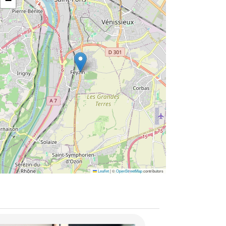
−
Leaflet
|
©
OpenStreetMap
contributors