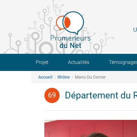
Aller
au
contenu
principal
U
Main navigation
Projet
Actualités
Témoignage
Fil d'Ariane
Accueil
Rhône
Manu Du Corner
Département du 