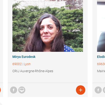
Mirya Eurodesk
Elod
69002
|
Lyon
6963
CRIJ Auvergne-Rhône-Alpes
Mairi

