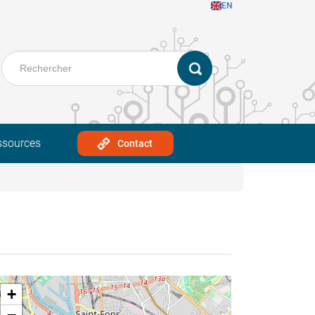
EN
ssources
Contact
+