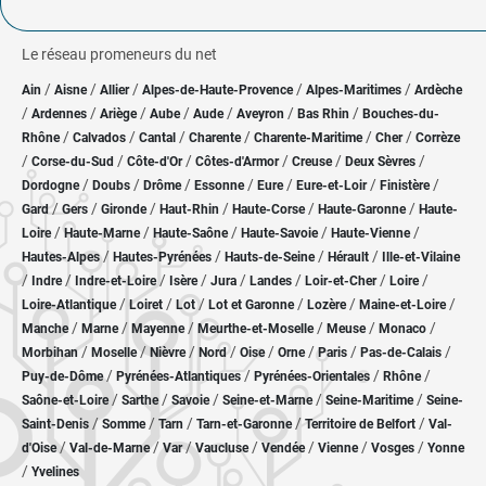
Le réseau promeneurs du net
/
/
/
/
/
Ain
Aisne
Allier
Alpes-de-Haute-Provence
Alpes-Maritimes
Ardèche
/
/
/
/
/
/
/
Ardennes
Ariège
Aube
Aude
Aveyron
Bas Rhin
Bouches-du-
/
/
/
/
/
/
Rhône
Calvados
Cantal
Charente
Charente-Maritime
Cher
Corrèze
/
/
/
/
/
/
Corse-du-Sud
Côte-d'Or
Côtes-d'Armor
Creuse
Deux Sèvres
/
/
/
/
/
/
/
Dordogne
Doubs
Drôme
Essonne
Eure
Eure-et-Loir
Finistère
/
/
/
/
/
/
Gard
Gers
Gironde
Haut-Rhin
Haute-Corse
Haute-Garonne
Haute-
/
/
/
/
/
Loire
Haute-Marne
Haute-Saône
Haute-Savoie
Haute-Vienne
/
/
/
/
Hautes-Alpes
Hautes-Pyrénées
Hauts-de-Seine
Hérault
Ille-et-Vilaine
/
/
/
/
/
/
/
/
Indre
Indre-et-Loire
Isère
Jura
Landes
Loir-et-Cher
Loire
/
/
/
/
/
/
Loire-Atlantique
Loiret
Lot
Lot et Garonne
Lozère
Maine-et-Loire
/
/
/
/
/
/
Manche
Marne
Mayenne
Meurthe-et-Moselle
Meuse
Monaco
/
/
/
/
/
/
/
/
Morbihan
Moselle
Nièvre
Nord
Oise
Orne
Paris
Pas-de-Calais
/
/
/
/
Puy-de-Dôme
Pyrénées-Atlantiques
Pyrénées-Orientales
Rhône
/
/
/
/
/
Saône-et-Loire
Sarthe
Savoie
Seine-et-Marne
Seine-Maritime
Seine-
/
/
/
/
/
Saint-Denis
Somme
Tarn
Tarn-et-Garonne
Territoire de Belfort
Val-
/
/
/
/
/
/
/
d'Oise
Val-de-Marne
Var
Vaucluse
Vendée
Vienne
Vosges
Yonne
/
Yvelines