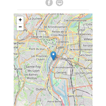

+
−