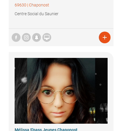
69630
|
Chaponost
Centre Social du Saunier


Mélissa S'pass Jeunes Chaponost