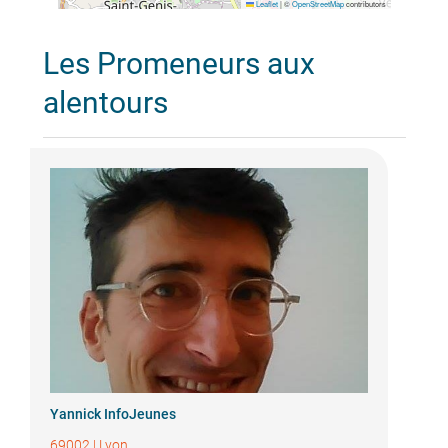
Leaflet
|
©
OpenStreetMap
contributors
Les Promeneurs aux
alentours
Yannick InfoJeunes
69002
|
Lyon