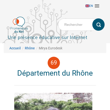
Aller

EN
au
contenu
principal
Une présence éducative sur Internet
Fil d'Ariane
Accueil
Rhône
Mirya Eurodesk
Département du Rhône