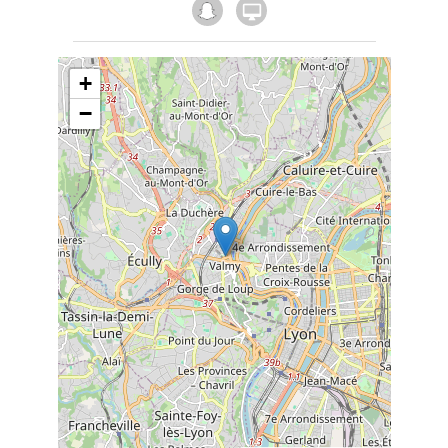

+
−