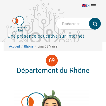
Aller

EN
au
contenu
principal
Une présence éducative sur Internet
Fil d'Ariane
Accueil
Rhône
Lina CS Vaise
Département du Rhône