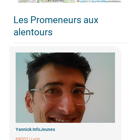
Leaflet
|
©
OpenStreetMap
contributors
Les Promeneurs aux
alentours
Yannick InfoJeunes
69002
|
Lyon