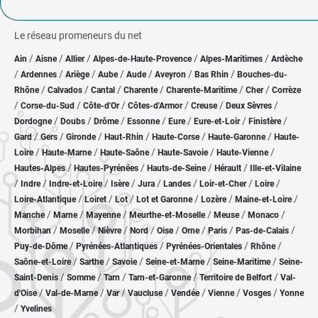
Le réseau promeneurs du net
/
/
/
/
/
Ain
Aisne
Allier
Alpes-de-Haute-Provence
Alpes-Maritimes
Ardèche
/
/
/
/
/
/
/
Ardennes
Ariège
Aube
Aude
Aveyron
Bas Rhin
Bouches-du-
/
/
/
/
/
/
Rhône
Calvados
Cantal
Charente
Charente-Maritime
Cher
Corrèze
/
/
/
/
/
/
Corse-du-Sud
Côte-d'Or
Côtes-d'Armor
Creuse
Deux Sèvres
/
/
/
/
/
/
/
Dordogne
Doubs
Drôme
Essonne
Eure
Eure-et-Loir
Finistère
/
/
/
/
/
/
Gard
Gers
Gironde
Haut-Rhin
Haute-Corse
Haute-Garonne
Haute-
/
/
/
/
/
Loire
Haute-Marne
Haute-Saône
Haute-Savoie
Haute-Vienne
/
/
/
/
Hautes-Alpes
Hautes-Pyrénées
Hauts-de-Seine
Hérault
Ille-et-Vilaine
/
/
/
/
/
/
/
/
Indre
Indre-et-Loire
Isère
Jura
Landes
Loir-et-Cher
Loire
/
/
/
/
/
/
Loire-Atlantique
Loiret
Lot
Lot et Garonne
Lozère
Maine-et-Loire
/
/
/
/
/
/
Manche
Marne
Mayenne
Meurthe-et-Moselle
Meuse
Monaco
/
/
/
/
/
/
/
/
Morbihan
Moselle
Nièvre
Nord
Oise
Orne
Paris
Pas-de-Calais
/
/
/
/
Puy-de-Dôme
Pyrénées-Atlantiques
Pyrénées-Orientales
Rhône
/
/
/
/
/
Saône-et-Loire
Sarthe
Savoie
Seine-et-Marne
Seine-Maritime
Seine-
/
/
/
/
/
Saint-Denis
Somme
Tarn
Tarn-et-Garonne
Territoire de Belfort
Val-
/
/
/
/
/
/
/
d'Oise
Val-de-Marne
Var
Vaucluse
Vendée
Vienne
Vosges
Yonne
/
Yvelines