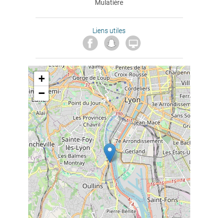
Mulatière
Liens utiles

+
−