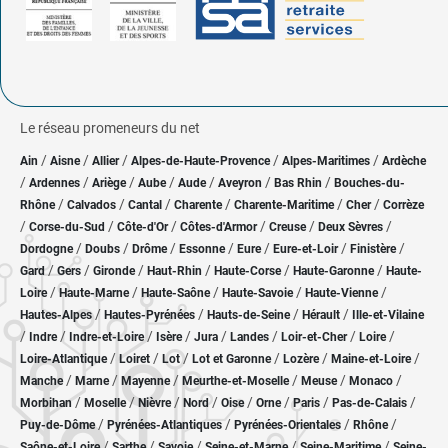
Le réseau promeneurs du net
/
/
/
/
/
Ain
Aisne
Allier
Alpes-de-Haute-Provence
Alpes-Maritimes
Ardèche
/
/
/
/
/
/
/
Ardennes
Ariège
Aube
Aude
Aveyron
Bas Rhin
Bouches-du-
/
/
/
/
/
/
Rhône
Calvados
Cantal
Charente
Charente-Maritime
Cher
Corrèze
/
/
/
/
/
/
Corse-du-Sud
Côte-d'Or
Côtes-d'Armor
Creuse
Deux Sèvres
/
/
/
/
/
/
/
Dordogne
Doubs
Drôme
Essonne
Eure
Eure-et-Loir
Finistère
/
/
/
/
/
/
Gard
Gers
Gironde
Haut-Rhin
Haute-Corse
Haute-Garonne
Haute-
/
/
/
/
/
Loire
Haute-Marne
Haute-Saône
Haute-Savoie
Haute-Vienne
/
/
/
/
Hautes-Alpes
Hautes-Pyrénées
Hauts-de-Seine
Hérault
Ille-et-Vilaine
/
/
/
/
/
/
/
/
Indre
Indre-et-Loire
Isère
Jura
Landes
Loir-et-Cher
Loire
/
/
/
/
/
/
Loire-Atlantique
Loiret
Lot
Lot et Garonne
Lozère
Maine-et-Loire
/
/
/
/
/
/
Manche
Marne
Mayenne
Meurthe-et-Moselle
Meuse
Monaco
/
/
/
/
/
/
/
/
Morbihan
Moselle
Nièvre
Nord
Oise
Orne
Paris
Pas-de-Calais
/
/
/
/
Puy-de-Dôme
Pyrénées-Atlantiques
Pyrénées-Orientales
Rhône
/
/
/
/
/
Saône-et-Loire
Sarthe
Savoie
Seine-et-Marne
Seine-Maritime
Seine-