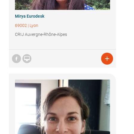
Mirya Eurodesk
69002
|
Lyon
CRIJ Auvergne-Rhône-Alpes

