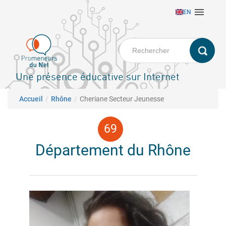
Aller

EN
au
contenu
principal
Une présence éducative sur Internet
Fil d'Ariane
Accueil
Rhône
Cheriane Secteur Jeunesse
Département du Rhône