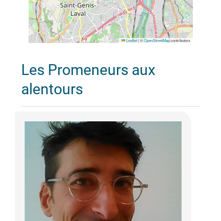
Leaflet
|
©
OpenStreetMap
contributors
Les Promeneurs aux
alentours