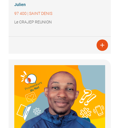
Julien
97 400
|
SAINT DENIS
Le CRAJEP REUNION
