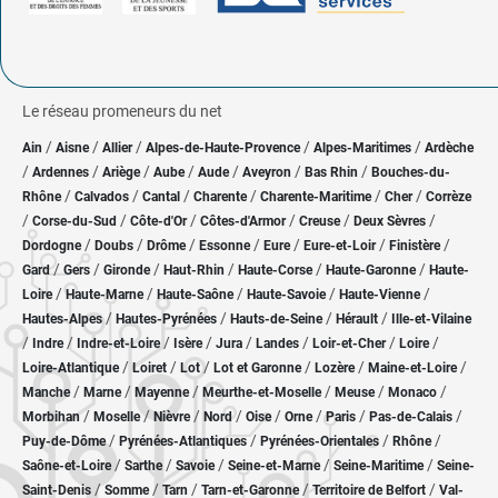
Le réseau promeneurs du net
/
/
/
/
/
Ain
Aisne
Allier
Alpes-de-Haute-Provence
Alpes-Maritimes
Ardèche
/
/
/
/
/
/
/
Ardennes
Ariège
Aube
Aude
Aveyron
Bas Rhin
Bouches-du-
/
/
/
/
/
/
Rhône
Calvados
Cantal
Charente
Charente-Maritime
Cher
Corrèze
/
/
/
/
/
/
Corse-du-Sud
Côte-d'Or
Côtes-d'Armor
Creuse
Deux Sèvres
/
/
/
/
/
/
/
Dordogne
Doubs
Drôme
Essonne
Eure
Eure-et-Loir
Finistère
/
/
/
/
/
/
Gard
Gers
Gironde
Haut-Rhin
Haute-Corse
Haute-Garonne
Haute-
/
/
/
/
/
Loire
Haute-Marne
Haute-Saône
Haute-Savoie
Haute-Vienne
/
/
/
/
Hautes-Alpes
Hautes-Pyrénées
Hauts-de-Seine
Hérault
Ille-et-Vilaine
/
/
/
/
/
/
/
/
Indre
Indre-et-Loire
Isère
Jura
Landes
Loir-et-Cher
Loire
/
/
/
/
/
/
Loire-Atlantique
Loiret
Lot
Lot et Garonne
Lozère
Maine-et-Loire
/
/
/
/
/
/
Manche
Marne
Mayenne
Meurthe-et-Moselle
Meuse
Monaco
/
/
/
/
/
/
/
/
Morbihan
Moselle
Nièvre
Nord
Oise
Orne
Paris
Pas-de-Calais
/
/
/
/
Puy-de-Dôme
Pyrénées-Atlantiques
Pyrénées-Orientales
Rhône
/
/
/
/
/
Saône-et-Loire
Sarthe
Savoie
Seine-et-Marne
Seine-Maritime
Seine-
/
/
/
/
/
Saint-Denis
Somme
Tarn
Tarn-et-Garonne
Territoire de Belfort
Val-