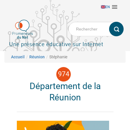
Aller

EN
au
contenu
principal
Une présence éducative sur Internet
Fil d'Ariane
Accueil
Réunion
Stéphanie
Département de la
Réunion