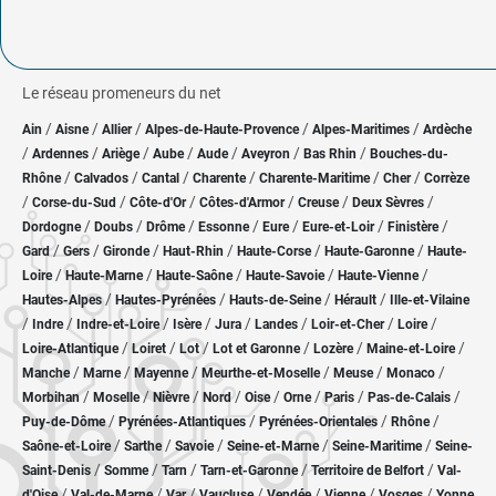
Le réseau promeneurs du net
/
/
/
/
/
Ain
Aisne
Allier
Alpes-de-Haute-Provence
Alpes-Maritimes
Ardèche
/
/
/
/
/
/
/
Ardennes
Ariège
Aube
Aude
Aveyron
Bas Rhin
Bouches-du-
/
/
/
/
/
/
Rhône
Calvados
Cantal
Charente
Charente-Maritime
Cher
Corrèze
/
/
/
/
/
/
Corse-du-Sud
Côte-d'Or
Côtes-d'Armor
Creuse
Deux Sèvres
/
/
/
/
/
/
/
Dordogne
Doubs
Drôme
Essonne
Eure
Eure-et-Loir
Finistère
/
/
/
/
/
/
Gard
Gers
Gironde
Haut-Rhin
Haute-Corse
Haute-Garonne
Haute-
/
/
/
/
/
Loire
Haute-Marne
Haute-Saône
Haute-Savoie
Haute-Vienne
/
/
/
/
Hautes-Alpes
Hautes-Pyrénées
Hauts-de-Seine
Hérault
Ille-et-Vilaine
/
/
/
/
/
/
/
/
Indre
Indre-et-Loire
Isère
Jura
Landes
Loir-et-Cher
Loire
/
/
/
/
/
/
Loire-Atlantique
Loiret
Lot
Lot et Garonne
Lozère
Maine-et-Loire
/
/
/
/
/
/
Manche
Marne
Mayenne
Meurthe-et-Moselle
Meuse
Monaco
/
/
/
/
/
/
/
/
Morbihan
Moselle
Nièvre
Nord
Oise
Orne
Paris
Pas-de-Calais
/
/
/
/
Puy-de-Dôme
Pyrénées-Atlantiques
Pyrénées-Orientales
Rhône
/
/
/
/
/
Saône-et-Loire
Sarthe
Savoie
Seine-et-Marne
Seine-Maritime
Seine-
/
/
/
/
/
Saint-Denis
Somme
Tarn
Tarn-et-Garonne
Territoire de Belfort
Val-
/
/
/
/
/
/
/
d'Oise
Val-de-Marne
Var
Vaucluse
Vendée
Vienne
Vosges
Yonne