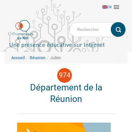
Aller

EN
au
contenu
principal
Une présence éducative sur Internet
Fil d'Ariane
Accueil
Réunion
Julien
Département de la
Réunion