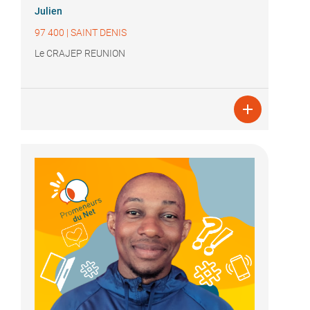
Julien
97 400
|
SAINT DENIS
Le CRAJEP REUNION
