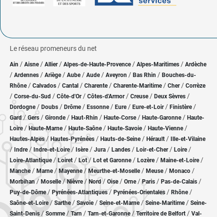
Le réseau promeneurs du net
/
/
/
/
/
Ain
Aisne
Allier
Alpes-de-Haute-Provence
Alpes-Maritimes
Ardèche
/
/
/
/
/
/
/
Ardennes
Ariège
Aube
Aude
Aveyron
Bas Rhin
Bouches-du-
/
/
/
/
/
/
Rhône
Calvados
Cantal
Charente
Charente-Maritime
Cher
Corrèze
/
/
/
/
/
/
Corse-du-Sud
Côte-d'Or
Côtes-d'Armor
Creuse
Deux Sèvres
/
/
/
/
/
/
/
Dordogne
Doubs
Drôme
Essonne
Eure
Eure-et-Loir
Finistère
/
/
/
/
/
/
Gard
Gers
Gironde
Haut-Rhin
Haute-Corse
Haute-Garonne
Haute-
/
/
/
/
/
Loire
Haute-Marne
Haute-Saône
Haute-Savoie
Haute-Vienne
/
/
/
/
Hautes-Alpes
Hautes-Pyrénées
Hauts-de-Seine
Hérault
Ille-et-Vilaine
/
/
/
/
/
/
/
/
Indre
Indre-et-Loire
Isère
Jura
Landes
Loir-et-Cher
Loire
/
/
/
/
/
/
Loire-Atlantique
Loiret
Lot
Lot et Garonne
Lozère
Maine-et-Loire
/
/
/
/
/
/
Manche
Marne
Mayenne
Meurthe-et-Moselle
Meuse
Monaco
/
/
/
/
/
/
/
/
Morbihan
Moselle
Nièvre
Nord
Oise
Orne
Paris
Pas-de-Calais
/
/
/
/
Puy-de-Dôme
Pyrénées-Atlantiques
Pyrénées-Orientales
Rhône
/
/
/
/
/
Saône-et-Loire
Sarthe
Savoie
Seine-et-Marne
Seine-Maritime
Seine-
/
/
/
/
/
Saint-Denis
Somme
Tarn
Tarn-et-Garonne
Territoire de Belfort
Val-