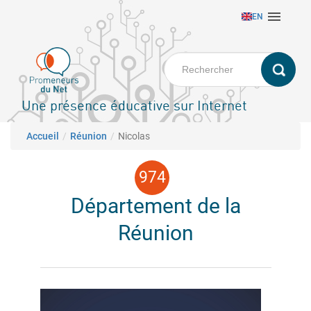
Aller

EN
au
contenu
principal
Une présence éducative sur Internet
Fil d'Ariane
Accueil
Réunion
Nicolas
Département de la
Réunion