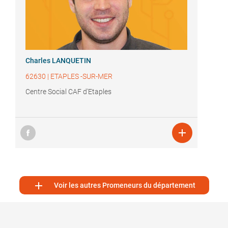
Charles LANQUETIN
62630
|
ETAPLES -SUR-MER
Centre Social CAF d'Etaples


Voir les autres Promeneurs du département