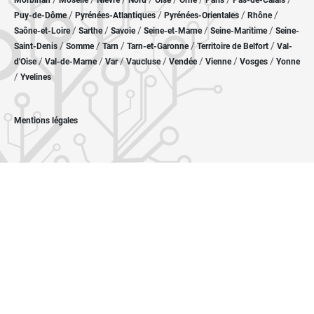
Morbihan
Moselle
Nièvre
Nord
Oise
Orne
Paris
Pas-de-Calais
/
/
/
/
Puy-de-Dôme
Pyrénées-Atlantiques
Pyrénées-Orientales
Rhône
/
/
/
/
/
Saône-et-Loire
Sarthe
Savoie
Seine-et-Marne
Seine-Maritime
Seine-
/
/
/
/
/
Saint-Denis
Somme
Tarn
Tarn-et-Garonne
Territoire de Belfort
Val-
/
/
/
/
/
/
/
d'Oise
Val-de-Marne
Var
Vaucluse
Vendée
Vienne
Vosges
Yonne
/
Yvelines
Mentions légales