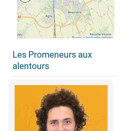
Leaflet
|
©
OpenStreetMap
contributors
Les Promeneurs aux
alentours