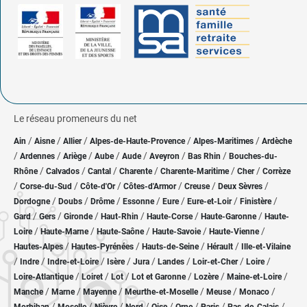
Le réseau promeneurs du net
/
/
/
/
/
Ain
Aisne
Allier
Alpes-de-Haute-Provence
Alpes-Maritimes
Ardèche
/
/
/
/
/
/
/
Ardennes
Ariège
Aube
Aude
Aveyron
Bas Rhin
Bouches-du-
/
/
/
/
/
/
Rhône
Calvados
Cantal
Charente
Charente-Maritime
Cher
Corrèze
/
/
/
/
/
/
Corse-du-Sud
Côte-d'Or
Côtes-d'Armor
Creuse
Deux Sèvres
/
/
/
/
/
/
/
Dordogne
Doubs
Drôme
Essonne
Eure
Eure-et-Loir
Finistère
/
/
/
/
/
/
Gard
Gers
Gironde
Haut-Rhin
Haute-Corse
Haute-Garonne
Haute-
/
/
/
/
/
Loire
Haute-Marne
Haute-Saône
Haute-Savoie
Haute-Vienne
/
/
/
/
Hautes-Alpes
Hautes-Pyrénées
Hauts-de-Seine
Hérault
Ille-et-Vilaine
/
/
/
/
/
/
/
/
Indre
Indre-et-Loire
Isère
Jura
Landes
Loir-et-Cher
Loire
/
/
/
/
/
/
Loire-Atlantique
Loiret
Lot
Lot et Garonne
Lozère
Maine-et-Loire
/
/
/
/
/
/
Manche
Marne
Mayenne
Meurthe-et-Moselle
Meuse
Monaco
/
/
/
/
/
/
/
/