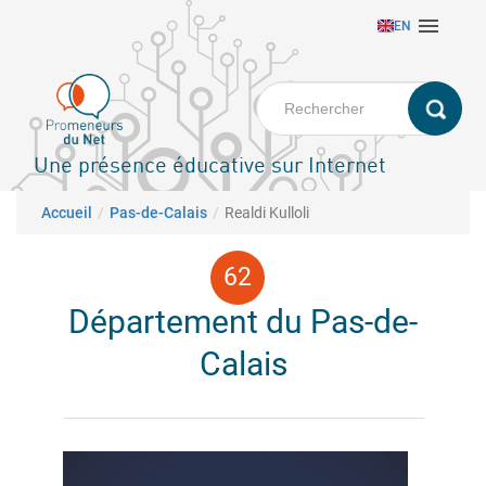
Aller

EN
au
contenu
principal
Une présence éducative sur Internet
Fil d'Ariane
Accueil
Pas-de-Calais
Realdi Kulloli
Département du Pas-de-
Calais