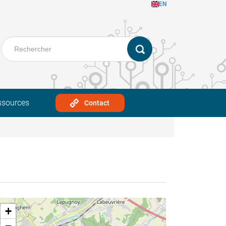
EN
ssources
Contact
+