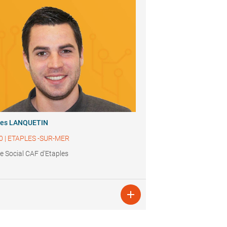
les LANQUETIN
0
|
ETAPLES -SUR-MER
e Social CAF d'Etaples
