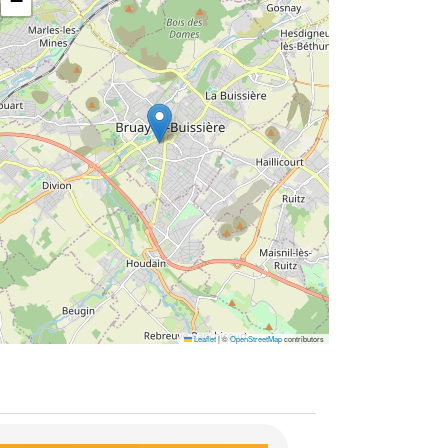
−
Leaflet
|
©
OpenStreetMap
contributors