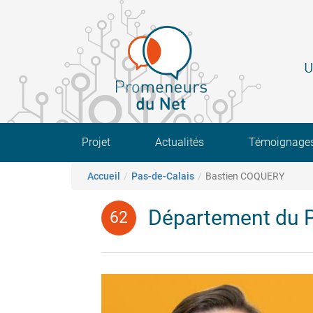
Aller
au
contenu
principal
U
Main navigation
Projet
Actualités
Témoignage
Fil d'Ariane
Accueil
Pas-de-Calais
Bastien COQUERY
Département du P