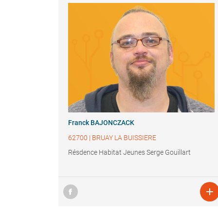
Franck BAJONCZACK
62700
|
BRUAY LA BUISSIERE
Résdence Habitat Jeunes Serge Gouillart
