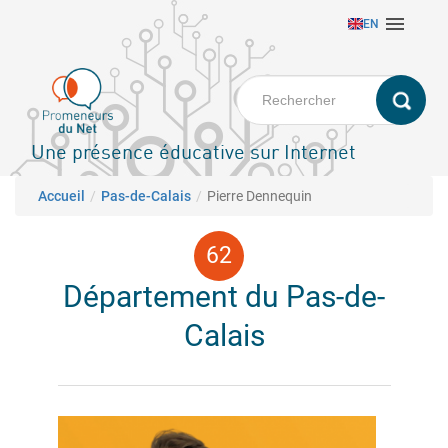
Aller

EN
au
contenu
principal
Une présence éducative sur Internet
Fil d'Ariane
Accueil
Pas-de-Calais
Pierre Dennequin
Département du Pas-de-
Calais