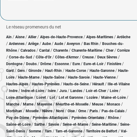
Le réseau promeneurs du net
/
/
/
/
/
Ain
Aisne
Allier
Alpes-de-Haute-Provence
Alpes-Maritimes
Ardèche
/
/
/
/
/
/
/
Ardennes
Ariège
Aube
Aude
Aveyron
Bas Rhin
Bouches-du-
/
/
/
/
/
/
Rhône
Calvados
Cantal
Charente
Charente-Maritime
Cher
Corrèze
/
/
/
/
/
/
Corse-du-Sud
Côte-d'Or
Côtes-d'Armor
Creuse
Deux Sèvres
/
/
/
/
/
/
/
Dordogne
Doubs
Drôme
Essonne
Eure
Eure-et-Loir
Finistère
/
/
/
/
/
/
Gard
Gers
Gironde
Haut-Rhin
Haute-Corse
Haute-Garonne
Haute-
/
/
/
/
/
Loire
Haute-Marne
Haute-Saône
Haute-Savoie
Haute-Vienne
/
/
/
/
Hautes-Alpes
Hautes-Pyrénées
Hauts-de-Seine
Hérault
Ille-et-Vilaine
/
/
/
/
/
/
/
/
Indre
Indre-et-Loire
Isère
Jura
Landes
Loir-et-Cher
Loire
/
/
/
/
/
/
Loire-Atlantique
Loiret
Lot
Lot et Garonne
Lozère
Maine-et-Loire
/
/
/
/
/
/
Manche
Marne
Mayenne
Meurthe-et-Moselle
Meuse
Monaco
/
/
/
/
/
/
/
/
Morbihan
Moselle
Nièvre
Nord
Oise
Orne
Paris
Pas-de-Calais
/
/
/
/
Puy-de-Dôme
Pyrénées-Atlantiques
Pyrénées-Orientales
Rhône
/
/
/
/
/
Saône-et-Loire
Sarthe
Savoie
Seine-et-Marne
Seine-Maritime
Seine-
/
/
/
/
/
Saint-Denis
Somme
Tarn
Tarn-et-Garonne
Territoire de Belfort
Val-