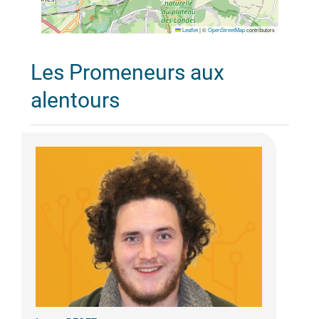
Leaflet
|
©
OpenStreetMap
contributors
Les Promeneurs aux
alentours