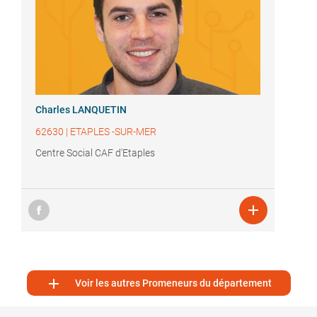
Charles LANQUETIN
62630
|
ETAPLES -SUR-MER
Centre Social CAF d'Etaples


Voir les autres Promeneurs du département