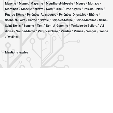
/
/
/
/
/
/
Manche
Marne
Mayenne
Meurthe-et-Moselle
Meuse
Monaco
/
/
/
/
/
/
/
/
Morbihan
Moselle
Nièvre
Nord
Oise
Orne
Paris
Pas-de-Calais
/
/
/
/
Puy-de-Dôme
Pyrénées-Atlantiques
Pyrénées-Orientales
Rhône
/
/
/
/
/
Saône-et-Loire
Sarthe
Savoie
Seine-et-Marne
Seine-Maritime
Seine-
/
/
/
/
/
Saint-Denis
Somme
Tarn
Tarn-et-Garonne
Territoire de Belfort
Val-
/
/
/
/
/
/
/
d'Oise
Val-de-Marne
Var
Vaucluse
Vendée
Vienne
Vosges
Yonne
/
Yvelines
Mentions légales