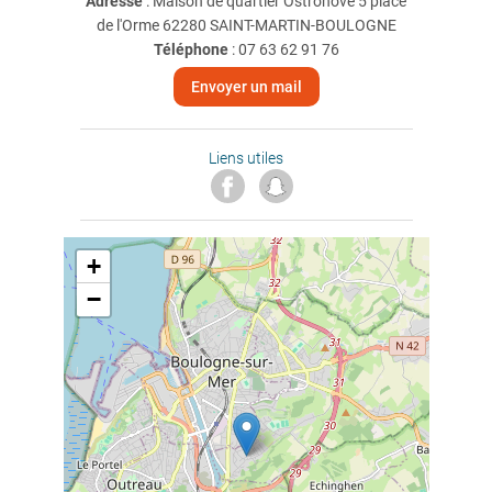
Adresse
: Maison de quartier Ostrohove 5 place
de l'Orme 62280 SAINT-MARTIN-BOULOGNE
Téléphone
:
07 63 62 91 76
Envoyer un mail
Liens utiles
+
−