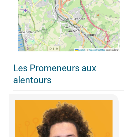
Leaflet
|
©
OpenStreetMap
contributors
Les Promeneurs aux
alentours