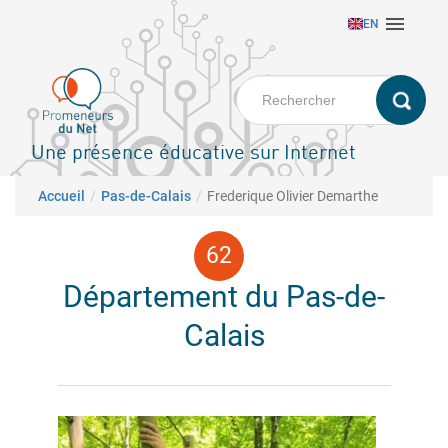
Aller

EN
au
contenu
principal
Une présence éducative sur Internet
Fil d'Ariane
Accueil
Pas-de-Calais
Frederique Olivier Demarthe
Département du Pas-de-
Calais