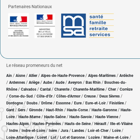
Partenaires Nationaux
Le réseau promeneurs du net
/
/
/
/
/
Ain
Aisne
Allier
Alpes-de-Haute-Provence
Alpes-Maritimes
Ardèche
/
/
/
/
/
/
/
Ardennes
Ariège
Aube
Aude
Aveyron
Bas Rhin
Bouches-du-
/
/
/
/
/
/
Rhône
Calvados
Cantal
Charente
Charente-Maritime
Cher
Corrèze
/
/
/
/
/
/
Corse-du-Sud
Côte-d'Or
Côtes-d'Armor
Creuse
Deux Sèvres
/
/
/
/
/
/
/
Dordogne
Doubs
Drôme
Essonne
Eure
Eure-et-Loir
Finistère
/
/
/
/
/
/
Gard
Gers
Gironde
Haut-Rhin
Haute-Corse
Haute-Garonne
Haute-
/
/
/
/
/
Loire
Haute-Marne
Haute-Saône
Haute-Savoie
Haute-Vienne
/
/
/
/
Hautes-Alpes
Hautes-Pyrénées
Hauts-de-Seine
Hérault
Ille-et-Vilaine
/
/
/
/
/
/
/
/
Indre
Indre-et-Loire
Isère
Jura
Landes
Loir-et-Cher
Loire
/
/
/
/
/
/
Loire-Atlantique
Loiret
Lot
Lot et Garonne
Lozère
Maine-et-Loire