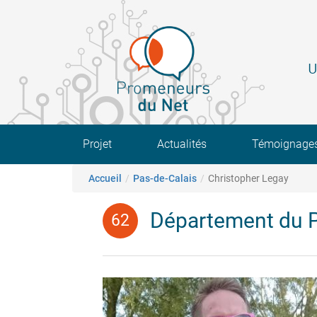
Aller
au
contenu
principal
U
Main navigation
Projet
Actualités
Témoignage
Fil d'Ariane
Accueil
Pas-de-Calais
Christopher Legay
Département du P