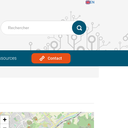
EN
ssources
Contact
+