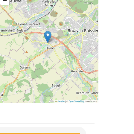
−
Leaflet
|
©
OpenStreetMap
contributors