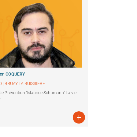
ien COQUERY
0
|
BRUAY LA BUISSIERE
de Prévention "Maurice Schumann" La vie
e
