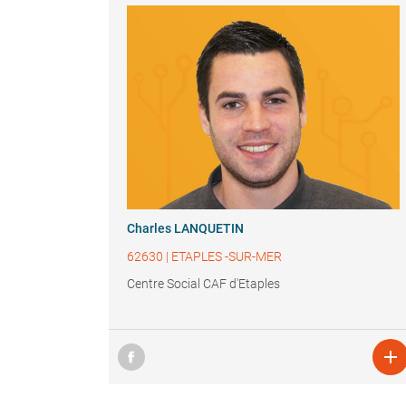
Charles LANQUETIN
62630
|
ETAPLES -SUR-MER
Centre Social CAF d'Etaples
