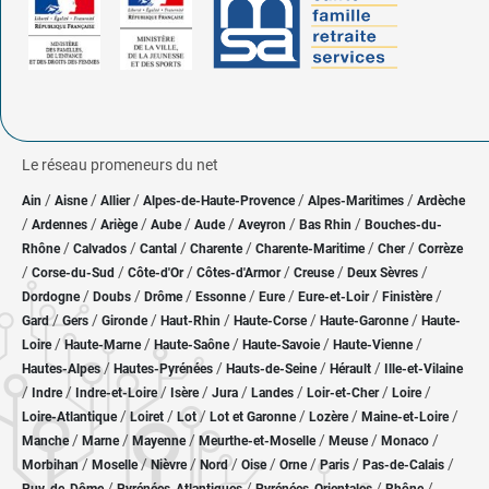
Le réseau promeneurs du net
/
/
/
/
/
Ain
Aisne
Allier
Alpes-de-Haute-Provence
Alpes-Maritimes
Ardèche
/
/
/
/
/
/
/
Ardennes
Ariège
Aube
Aude
Aveyron
Bas Rhin
Bouches-du-
/
/
/
/
/
/
Rhône
Calvados
Cantal
Charente
Charente-Maritime
Cher
Corrèze
/
/
/
/
/
/
Corse-du-Sud
Côte-d'Or
Côtes-d'Armor
Creuse
Deux Sèvres
/
/
/
/
/
/
/
Dordogne
Doubs
Drôme
Essonne
Eure
Eure-et-Loir
Finistère
/
/
/
/
/
/
Gard
Gers
Gironde
Haut-Rhin
Haute-Corse
Haute-Garonne
Haute-
/
/
/
/
/
Loire
Haute-Marne
Haute-Saône
Haute-Savoie
Haute-Vienne
/
/
/
/
Hautes-Alpes
Hautes-Pyrénées
Hauts-de-Seine
Hérault
Ille-et-Vilaine
/
/
/
/
/
/
/
/
Indre
Indre-et-Loire
Isère
Jura
Landes
Loir-et-Cher
Loire
/
/
/
/
/
/
Loire-Atlantique
Loiret
Lot
Lot et Garonne
Lozère
Maine-et-Loire
/
/
/
/
/
/
Manche
Marne
Mayenne
Meurthe-et-Moselle
Meuse
Monaco
/
/
/
/
/
/
/
/
Morbihan
Moselle
Nièvre
Nord
Oise
Orne
Paris
Pas-de-Calais
/
/
/
/