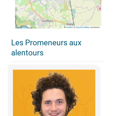
Leaflet
|
©
OpenStreetMap
contributors
Les Promeneurs aux
alentours