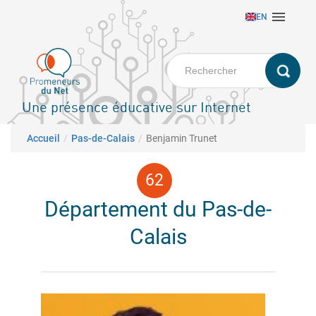
Aller

EN
au
contenu
principal
Une présence éducative sur Internet
Fil d'Ariane
Accueil
Pas-de-Calais
Benjamin Trunet
Département du Pas-de-
Calais