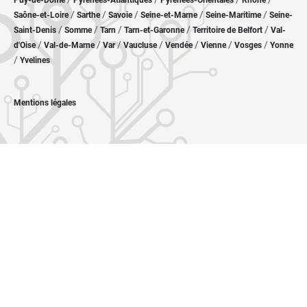
Puy-de-Dôme
Pyrénées-Atlantiques
Pyrénées-Orientales
Rhône
/
/
/
/
/
Saône-et-Loire
Sarthe
Savoie
Seine-et-Marne
Seine-Maritime
Seine-
/
/
/
/
/
Saint-Denis
Somme
Tarn
Tarn-et-Garonne
Territoire de Belfort
Val-
/
/
/
/
/
/
/
d'Oise
Val-de-Marne
Var
Vaucluse
Vendée
Vienne
Vosges
Yonne
/
Yvelines
Mentions légales