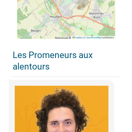
Leaflet
|
©
OpenStreetMap
contributors
Les Promeneurs aux
alentours