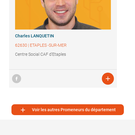
Charles LANQUETIN
62630
|
ETAPLES -SUR-MER
Centre Social CAF d'Etaples


Voir les autres Promeneurs du département