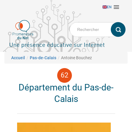
Aller

EN
au
contenu
principal
Une présence éducative sur Internet
Fil d'Ariane
Accueil
Pas-de-Calais
Antoine Bouchez
Département du Pas-de-
Calais