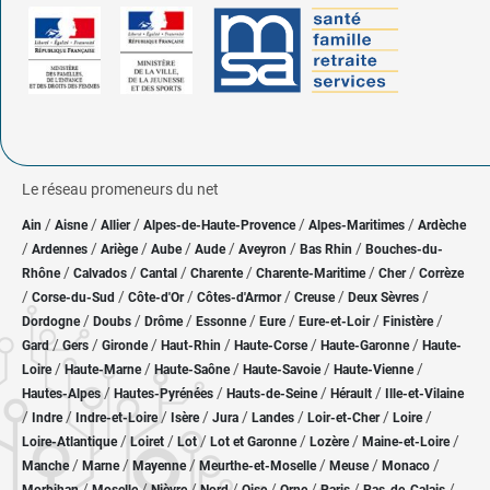
Le réseau promeneurs du net
/
/
/
/
/
Ain
Aisne
Allier
Alpes-de-Haute-Provence
Alpes-Maritimes
Ardèche
/
/
/
/
/
/
/
Ardennes
Ariège
Aube
Aude
Aveyron
Bas Rhin
Bouches-du-
/
/
/
/
/
/
Rhône
Calvados
Cantal
Charente
Charente-Maritime
Cher
Corrèze
/
/
/
/
/
/
Corse-du-Sud
Côte-d'Or
Côtes-d'Armor
Creuse
Deux Sèvres
/
/
/
/
/
/
/
Dordogne
Doubs
Drôme
Essonne
Eure
Eure-et-Loir
Finistère
/
/
/
/
/
/
Gard
Gers
Gironde
Haut-Rhin
Haute-Corse
Haute-Garonne
Haute-
/
/
/
/
/
Loire
Haute-Marne
Haute-Saône
Haute-Savoie
Haute-Vienne
/
/
/
/
Hautes-Alpes
Hautes-Pyrénées
Hauts-de-Seine
Hérault
Ille-et-Vilaine
/
/
/
/
/
/
/
/
Indre
Indre-et-Loire
Isère
Jura
Landes
Loir-et-Cher
Loire
/
/
/
/
/
/
Loire-Atlantique
Loiret
Lot
Lot et Garonne
Lozère
Maine-et-Loire
/
/
/
/
/
/
Manche
Marne
Mayenne
Meurthe-et-Moselle
Meuse
Monaco
/
/
/
/
/
/
/
/