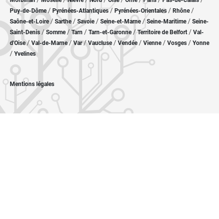
Morbihan
Moselle
Nièvre
Nord
Oise
Orne
Paris
Pas-de-Calais
/
/
/
/
Puy-de-Dôme
Pyrénées-Atlantiques
Pyrénées-Orientales
Rhône
/
/
/
/
/
Saône-et-Loire
Sarthe
Savoie
Seine-et-Marne
Seine-Maritime
Seine-
/
/
/
/
/
Saint-Denis
Somme
Tarn
Tarn-et-Garonne
Territoire de Belfort
Val-
/
/
/
/
/
/
/
d'Oise
Val-de-Marne
Var
Vaucluse
Vendée
Vienne
Vosges
Yonne
/
Yvelines
Mentions légales