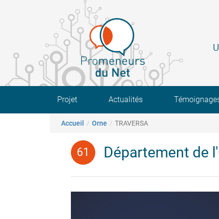
Aller
au
contenu
principal
U
Main navigation
Projet
Actualités
Témoignage
Fil d'Ariane
Accueil
Orne
TRAVERSA
Département de l