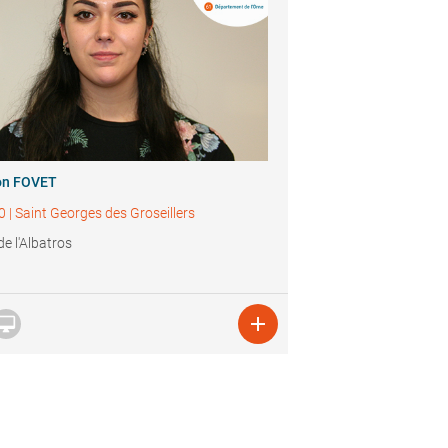
n FOVET
0
|
Saint Georges des Groseillers
de l'Albatros

