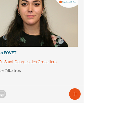
n FOVET
0
|
Saint Georges des Groseillers
de l'Albatros

