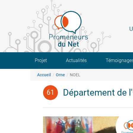
Aller
au
contenu
principal
U
Main navigation
Projet
Actualités
Témoignage
Fil d'Ariane
Accueil
Orne
NOEL
Département de l