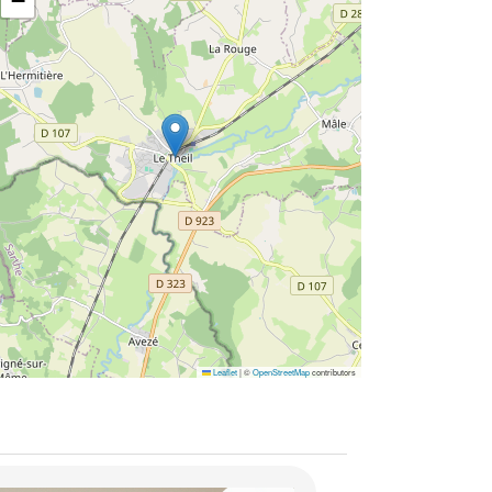
−
Leaflet
|
©
OpenStreetMap
contributors