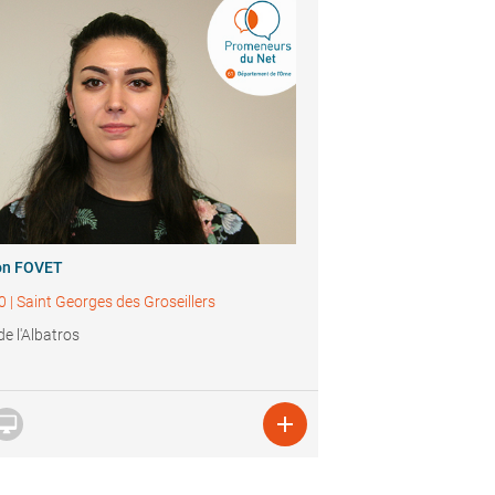
n FOVET
0
|
Saint Georges des Groseillers
de l'Albatros

