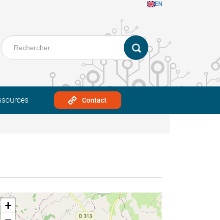
EN
ssources
Contact
+