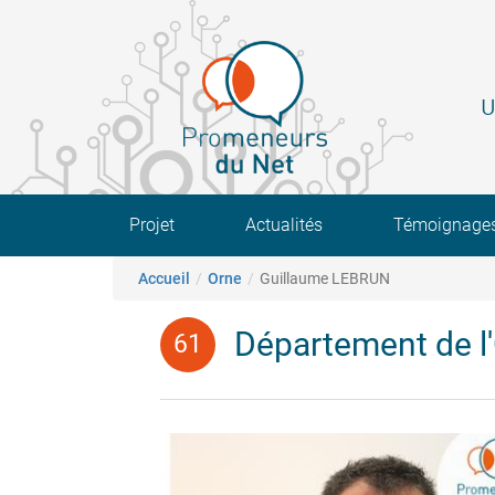
Aller
au
contenu
principal
U
Main navigation
Projet
Actualités
Témoignage
Fil d'Ariane
Accueil
Orne
Guillaume LEBRUN
Département de l