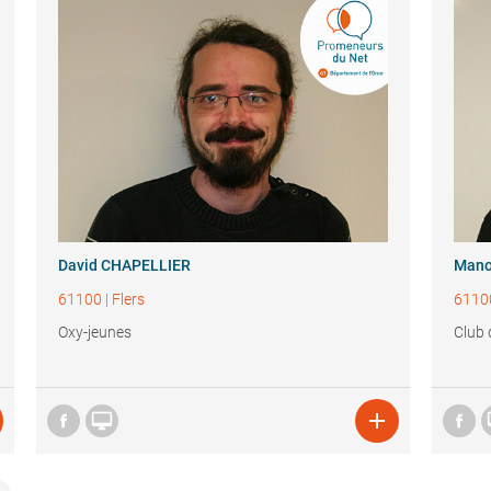
David CHAPELLIER
Mano
61100
|
Flers
6110
Oxy-jeunes
Club 

