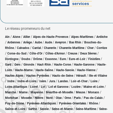
Le réseau promeneurs du net
/
/
/
/
/
Ain
Aisne
Allier
Alpes-de-Haute-Provence
Alpes-Maritimes
Ardèche
/
/
/
/
/
/
/
Ardennes
Ariège
Aube
Aude
Aveyron
Bas Rhin
Bouches-du-
/
/
/
/
/
/
Rhône
Calvados
Cantal
Charente
Charente-Maritime
Cher
Corrèze
/
/
/
/
/
/
Corse-du-Sud
Côte-d'Or
Côtes-d'Armor
Creuse
Deux Sèvres
/
/
/
/
/
/
/
Dordogne
Doubs
Drôme
Essonne
Eure
Eure-et-Loir
Finistère
/
/
/
/
/
/
Gard
Gers
Gironde
Haut-Rhin
Haute-Corse
Haute-Garonne
Haute-
/
/
/
/
/
Loire
Haute-Marne
Haute-Saône
Haute-Savoie
Haute-Vienne
/
/
/
/
Hautes-Alpes
Hautes-Pyrénées
Hauts-de-Seine
Hérault
Ille-et-Vilaine
/
/
/
/
/
/
/
/
Indre
Indre-et-Loire
Isère
Jura
Landes
Loir-et-Cher
Loire
/
/
/
/
/
/
Loire-Atlantique
Loiret
Lot
Lot et Garonne
Lozère
Maine-et-Loire
/
/
/
/
/
/
Manche
Marne
Mayenne
Meurthe-et-Moselle
Meuse
Monaco
/
/
/
/
/
/
/
/
Morbihan
Moselle
Nièvre
Nord
Oise
Orne
Paris
Pas-de-Calais
/
/
/
/
Puy-de-Dôme
Pyrénées-Atlantiques
Pyrénées-Orientales
Rhône
/
/
/
/
/
Saône-et-Loire
Sarthe
Savoie
Seine-et-Marne
Seine-Maritime
Seine-