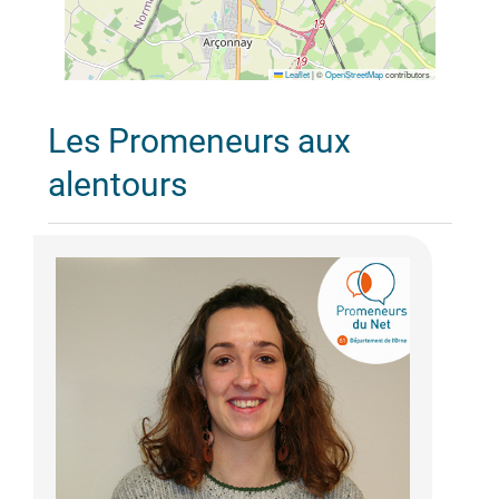
Leaflet
|
©
OpenStreetMap
contributors
Les Promeneurs aux
alentours