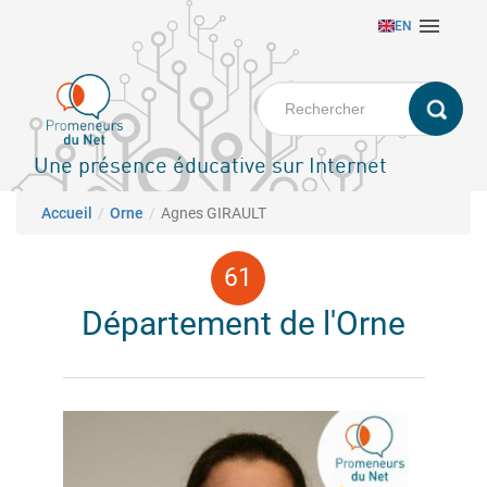
Aller

EN
au
contenu
principal
Une présence éducative sur Internet
Fil d'Ariane
Accueil
Orne
Agnes GIRAULT
Département de l'Orne