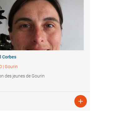
l Corbes
0
|
Gourin
n des jeunes de Gourin
