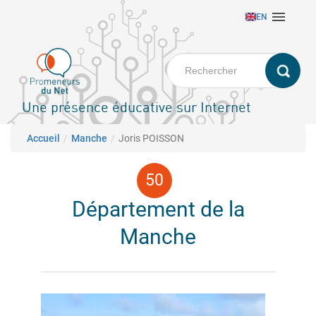
Aller

EN
au
contenu
principal
Une présence éducative sur Internet
Fil d'Ariane
Accueil
Manche
Joris POISSON
Département de la
Manche