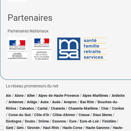
Partenaires
Partenaires Nationaux
Le réseau promeneurs du net
/
/
/
/
/
Ain
Aisne
Allier
Alpes-de-Haute-Provence
Alpes-Maritimes
Ardèche
/
/
/
/
/
/
/
Ardennes
Ariège
Aube
Aude
Aveyron
Bas Rhin
Bouches-du-
/
/
/
/
/
/
Rhône
Calvados
Cantal
Charente
Charente-Maritime
Cher
Corrèze
/
/
/
/
/
/
Corse-du-Sud
Côte-d'Or
Côtes-d'Armor
Creuse
Deux Sèvres
/
/
/
/
/
/
/
Dordogne
Doubs
Drôme
Essonne
Eure
Eure-et-Loir
Finistère
/
/
/
/
/
/
Gard
Gers
Gironde
Haut-Rhin
Haute-Corse
Haute-Garonne
Haute-