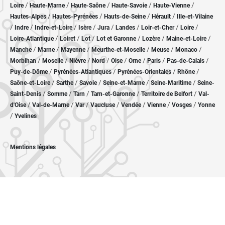
/
/
/
/
/
Loire
Haute-Marne
Haute-Saône
Haute-Savoie
Haute-Vienne
/
/
/
/
Hautes-Alpes
Hautes-Pyrénées
Hauts-de-Seine
Hérault
Ille-et-Vilaine
/
/
/
/
/
/
/
/
Indre
Indre-et-Loire
Isère
Jura
Landes
Loir-et-Cher
Loire
/
/
/
/
/
/
Loire-Atlantique
Loiret
Lot
Lot et Garonne
Lozère
Maine-et-Loire
/
/
/
/
/
/
Manche
Marne
Mayenne
Meurthe-et-Moselle
Meuse
Monaco
/
/
/
/
/
/
/
/
Morbihan
Moselle
Nièvre
Nord
Oise
Orne
Paris
Pas-de-Calais
/
/
/
/
Puy-de-Dôme
Pyrénées-Atlantiques
Pyrénées-Orientales
Rhône
/
/
/
/
/
Saône-et-Loire
Sarthe
Savoie
Seine-et-Marne
Seine-Maritime
Seine-
/
/
/
/
/
Saint-Denis
Somme
Tarn
Tarn-et-Garonne
Territoire de Belfort
Val-
/
/
/
/
/
/
/
d'Oise
Val-de-Marne
Var
Vaucluse
Vendée
Vienne
Vosges
Yonne
/
Yvelines
Mentions légales