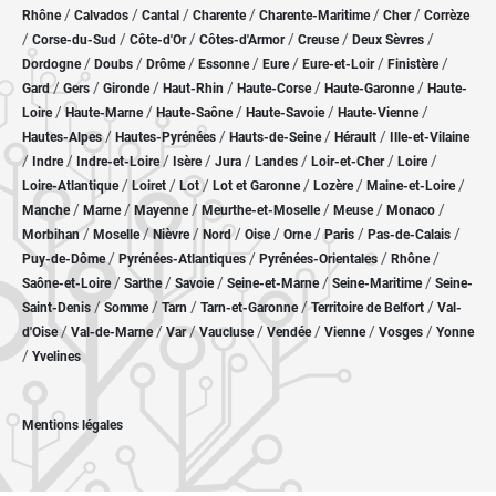
/
/
/
/
/
/
Rhône
Calvados
Cantal
Charente
Charente-Maritime
Cher
Corrèze
/
/
/
/
/
/
Corse-du-Sud
Côte-d'Or
Côtes-d'Armor
Creuse
Deux Sèvres
/
/
/
/
/
/
/
Dordogne
Doubs
Drôme
Essonne
Eure
Eure-et-Loir
Finistère
/
/
/
/
/
/
Gard
Gers
Gironde
Haut-Rhin
Haute-Corse
Haute-Garonne
Haute-
/
/
/
/
/
Loire
Haute-Marne
Haute-Saône
Haute-Savoie
Haute-Vienne
/
/
/
/
Hautes-Alpes
Hautes-Pyrénées
Hauts-de-Seine
Hérault
Ille-et-Vilaine
/
/
/
/
/
/
/
/
Indre
Indre-et-Loire
Isère
Jura
Landes
Loir-et-Cher
Loire
/
/
/
/
/
/
Loire-Atlantique
Loiret
Lot
Lot et Garonne
Lozère
Maine-et-Loire
/
/
/
/
/
/
Manche
Marne
Mayenne
Meurthe-et-Moselle
Meuse
Monaco
/
/
/
/
/
/
/
/
Morbihan
Moselle
Nièvre
Nord
Oise
Orne
Paris
Pas-de-Calais
/
/
/
/
Puy-de-Dôme
Pyrénées-Atlantiques
Pyrénées-Orientales
Rhône
/
/
/
/
/
Saône-et-Loire
Sarthe
Savoie
Seine-et-Marne
Seine-Maritime
Seine-
/
/
/
/
/
Saint-Denis
Somme
Tarn
Tarn-et-Garonne
Territoire de Belfort
Val-
/
/
/
/
/
/
/
d'Oise
Val-de-Marne
Var
Vaucluse
Vendée
Vienne
Vosges
Yonne
/
Yvelines
Mentions légales