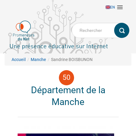
Aller

EN
au
contenu
principal
Une présence éducative sur Internet
Fil d'Ariane
Accueil
Manche
Sandrine BOISBUNON
Département de la
Manche