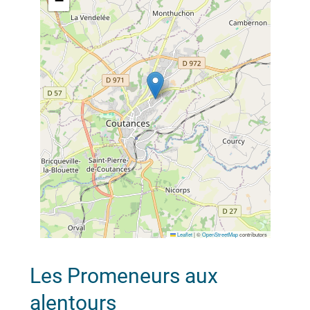
−
Leaflet
|
©
OpenStreetMap
contributors
Les Promeneurs aux
alentours