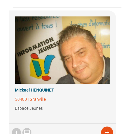
Mickael HENQUINET
50400
|
Granville
Espace Jeunes

