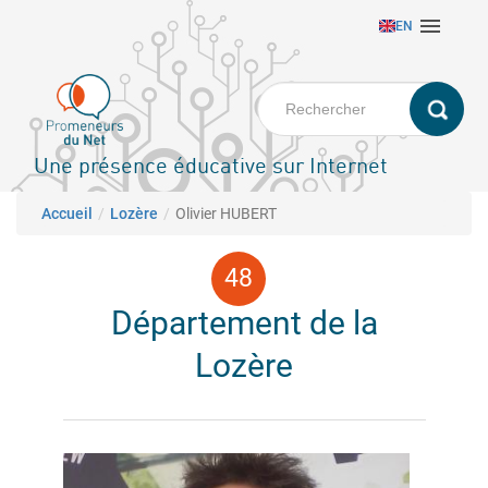
Aller

EN
au
contenu
principal
Une présence éducative sur Internet
Fil d'Ariane
Accueil
Lozère
Olivier HUBERT
Département de la
Lozère