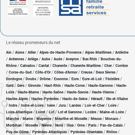
Le réseau promeneurs du net
/
/
/
/
/
Ain
Aisne
Allier
Alpes-de-Haute-Provence
Alpes-Maritimes
Ardèche
/
/
/
/
/
/
/
Ardennes
Ariège
Aube
Aude
Aveyron
Bas Rhin
Bouches-du-
/
/
/
/
/
/
Rhône
Calvados
Cantal
Charente
Charente-Maritime
Cher
Corrèze
/
/
/
/
/
/
Corse-du-Sud
Côte-d'Or
Côtes-d'Armor
Creuse
Deux Sèvres
/
/
/
/
/
/
/
Dordogne
Doubs
Drôme
Essonne
Eure
Eure-et-Loir
Finistère
/
/
/
/
/
/
Gard
Gers
Gironde
Haut-Rhin
Haute-Corse
Haute-Garonne
Haute-
/
/
/
/
/
Loire
Haute-Marne
Haute-Saône
Haute-Savoie
Haute-Vienne
/
/
/
/
Hautes-Alpes
Hautes-Pyrénées
Hauts-de-Seine
Hérault
Ille-et-Vilaine
/
/
/
/
/
/
/
/
Indre
Indre-et-Loire
Isère
Jura
Landes
Loir-et-Cher
Loire
/
/
/
/
/
/
Loire-Atlantique
Loiret
Lot
Lot et Garonne
Lozère
Maine-et-Loire
/
/
/
/
/
/
Manche
Marne
Mayenne
Meurthe-et-Moselle
Meuse
Monaco
/
/
/
/
/
/
/
/
Morbihan
Moselle
Nièvre
Nord
Oise
Orne
Paris
Pas-de-Calais
/
/
/
/
Puy-de-Dôme
Pyrénées-Atlantiques
Pyrénées-Orientales
Rhône