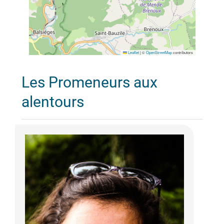
Leaflet
|
©
OpenStreetMap
contributors
Les Promeneurs aux
alentours