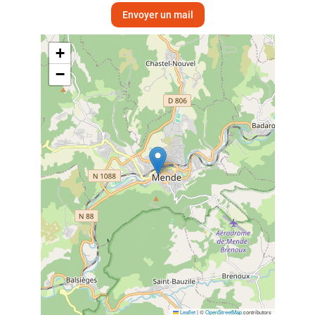
Envoyer un mail
+
−
Leaflet
|
©
OpenStreetMap
contributors