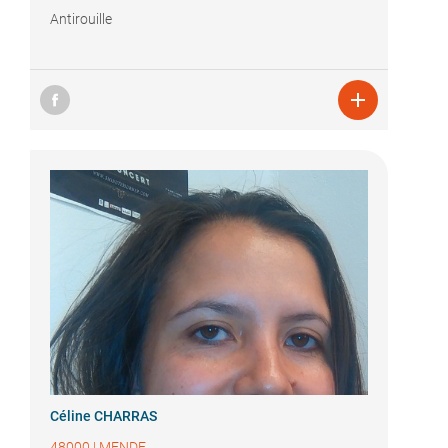
Antirouille

Céline CHARRAS
48000
|
MENDE