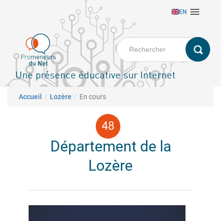
Aller

EN
au
contenu
principal
Une présence éducative sur Internet
Fil d'Ariane
Accueil
Lozère
En cours
Département de la
Lozère