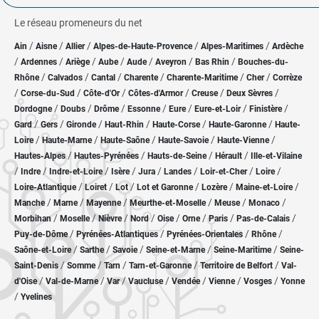
Le réseau promeneurs du net
/
/
/
/
/
Ain
Aisne
Allier
Alpes-de-Haute-Provence
Alpes-Maritimes
Ardèche
/
/
/
/
/
/
/
Ardennes
Ariège
Aube
Aude
Aveyron
Bas Rhin
Bouches-du-
/
/
/
/
/
/
Rhône
Calvados
Cantal
Charente
Charente-Maritime
Cher
Corrèze
/
/
/
/
/
/
Corse-du-Sud
Côte-d'Or
Côtes-d'Armor
Creuse
Deux Sèvres
/
/
/
/
/
/
/
Dordogne
Doubs
Drôme
Essonne
Eure
Eure-et-Loir
Finistère
/
/
/
/
/
/
Gard
Gers
Gironde
Haut-Rhin
Haute-Corse
Haute-Garonne
Haute-
/
/
/
/
/
Loire
Haute-Marne
Haute-Saône
Haute-Savoie
Haute-Vienne
/
/
/
/
Hautes-Alpes
Hautes-Pyrénées
Hauts-de-Seine
Hérault
Ille-et-Vilaine
/
/
/
/
/
/
/
/
Indre
Indre-et-Loire
Isère
Jura
Landes
Loir-et-Cher
Loire
/
/
/
/
/
/
Loire-Atlantique
Loiret
Lot
Lot et Garonne
Lozère
Maine-et-Loire
/
/
/
/
/
/
Manche
Marne
Mayenne
Meurthe-et-Moselle
Meuse
Monaco
/
/
/
/
/
/
/
/
Morbihan
Moselle
Nièvre
Nord
Oise
Orne
Paris
Pas-de-Calais
/
/
/
/
Puy-de-Dôme
Pyrénées-Atlantiques
Pyrénées-Orientales
Rhône
/
/
/
/
/
Saône-et-Loire
Sarthe
Savoie
Seine-et-Marne
Seine-Maritime
Seine-
/
/
/
/
/
Saint-Denis
Somme
Tarn
Tarn-et-Garonne
Territoire de Belfort
Val-
/
/
/
/
/
/
/
d'Oise
Val-de-Marne
Var
Vaucluse
Vendée
Vienne
Vosges
Yonne
/
Yvelines