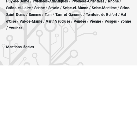
/
/
/
/
Puy-de-Dôme
Pyrénées-Atlantiques
Pyrénées-Orientales
Rhône
/
/
/
/
/
Saône-et-Loire
Sarthe
Savoie
Seine-et-Marne
Seine-Maritime
Seine-
/
/
/
/
/
Saint-Denis
Somme
Tarn
Tarn-et-Garonne
Territoire de Belfort
Val-
/
/
/
/
/
/
/
d'Oise
Val-de-Marne
Var
Vaucluse
Vendée
Vienne
Vosges
Yonne
/
Yvelines
Mentions légales