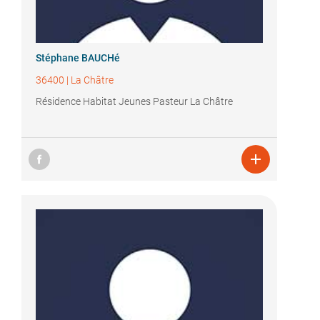
Stéphane BAUCHé
36400
|
La Châtre
Résidence Habitat Jeunes Pasteur La Châtre
