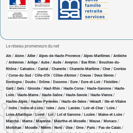
Le réseau promeneurs du net
/
/
/
/
/
Ain
Aisne
Allier
Alpes-de-Haute-Provence
Alpes-Maritimes
Ardèche
/
/
/
/
/
/
/
Ardennes
Ariège
Aube
Aude
Aveyron
Bas Rhin
Bouches-du-
/
/
/
/
/
/
Rhône
Calvados
Cantal
Charente
Charente-Maritime
Cher
Corrèze
/
/
/
/
/
/
Corse-du-Sud
Côte-d'Or
Côtes-d'Armor
Creuse
Deux Sèvres
/
/
/
/
/
/
/
Dordogne
Doubs
Drôme
Essonne
Eure
Eure-et-Loir
Finistère
/
/
/
/
/
/
Gard
Gers
Gironde
Haut-Rhin
Haute-Corse
Haute-Garonne
Haute-
/
/
/
/
/
Loire
Haute-Marne
Haute-Saône
Haute-Savoie
Haute-Vienne
/
/
/
/
Hautes-Alpes
Hautes-Pyrénées
Hauts-de-Seine
Hérault
Ille-et-Vilaine
/
/
/
/
/
/
/
/
Indre
Indre-et-Loire
Isère
Jura
Landes
Loir-et-Cher
Loire
/
/
/
/
/
/
Loire-Atlantique
Loiret
Lot
Lot et Garonne
Lozère
Maine-et-Loire
/
/
/
/
/
/
Manche
Marne
Mayenne
Meurthe-et-Moselle
Meuse
Monaco
/
/
/
/
/
/
/
/
Morbihan
Moselle
Nièvre
Nord
Oise
Orne
Paris
Pas-de-Calais