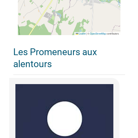
Leaflet
|
©
OpenStreetMap
contributors
Les Promeneurs aux
alentours