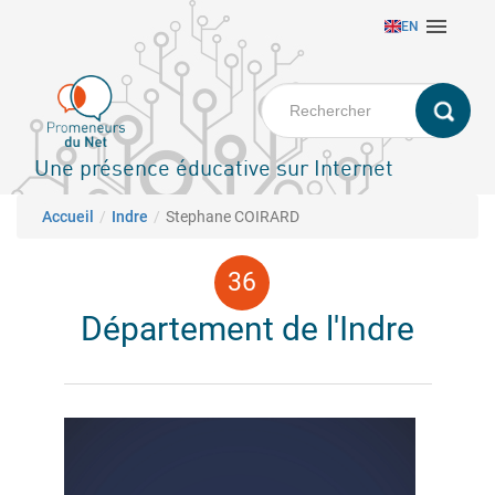
Aller

EN
au
contenu
principal
Une présence éducative sur Internet
Fil d'Ariane
Accueil
Indre
Stephane COIRARD
Département de l'Indre