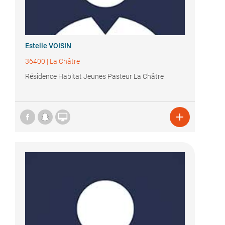
Estelle VOISIN
36400
|
La Châtre
Résidence Habitat Jeunes Pasteur La Châtre

