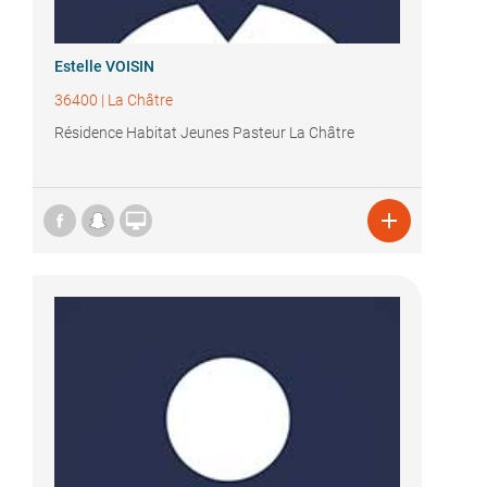
Estelle VOISIN
36400
|
La Châtre
Résidence Habitat Jeunes Pasteur La Châtre

