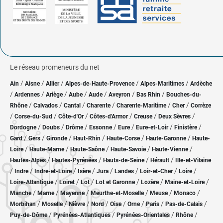
Le réseau promeneurs du net
/
/
/
/
/
Ain
Aisne
Allier
Alpes-de-Haute-Provence
Alpes-Maritimes
Ardèche
/
/
/
/
/
/
/
Ardennes
Ariège
Aube
Aude
Aveyron
Bas Rhin
Bouches-du-
/
/
/
/
/
/
Rhône
Calvados
Cantal
Charente
Charente-Maritime
Cher
Corrèze
/
/
/
/
/
/
Corse-du-Sud
Côte-d'Or
Côtes-d'Armor
Creuse
Deux Sèvres
/
/
/
/
/
/
/
Dordogne
Doubs
Drôme
Essonne
Eure
Eure-et-Loir
Finistère
/
/
/
/
/
/
Gard
Gers
Gironde
Haut-Rhin
Haute-Corse
Haute-Garonne
Haute-
/
/
/
/
/
Loire
Haute-Marne
Haute-Saône
Haute-Savoie
Haute-Vienne
/
/
/
/
Hautes-Alpes
Hautes-Pyrénées
Hauts-de-Seine
Hérault
Ille-et-Vilaine
/
/
/
/
/
/
/
/
Indre
Indre-et-Loire
Isère
Jura
Landes
Loir-et-Cher
Loire
/
/
/
/
/
/
Loire-Atlantique
Loiret
Lot
Lot et Garonne
Lozère
Maine-et-Loire
/
/
/
/
/
/
Manche
Marne
Mayenne
Meurthe-et-Moselle
Meuse
Monaco
/
/
/
/
/
/
/
/
Morbihan
Moselle
Nièvre
Nord
Oise
Orne
Paris
Pas-de-Calais
/
/
/
/
Puy-de-Dôme
Pyrénées-Atlantiques
Pyrénées-Orientales
Rhône