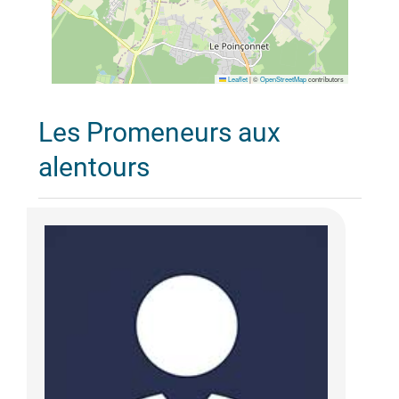
Leaflet
|
©
OpenStreetMap
contributors
Les Promeneurs aux
alentours