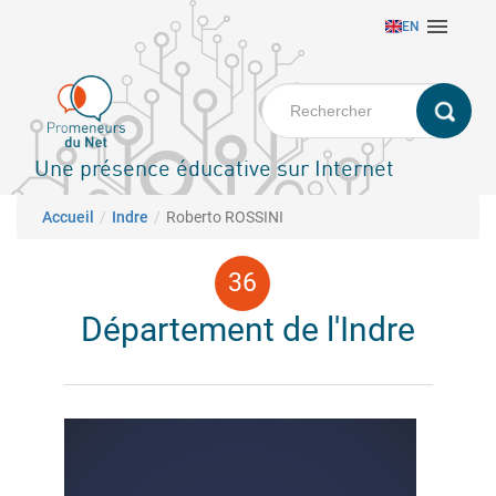
Aller

EN
au
contenu
principal
Une présence éducative sur Internet
Fil d'Ariane
Accueil
Indre
Roberto ROSSINI
Département de l'Indre