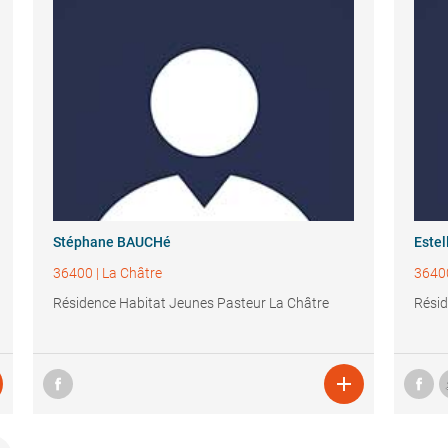
Stéphane BAUCHé
Estel
36400
|
La Châtre
3640
Résidence Habitat Jeunes Pasteur La Châtre
Résid
