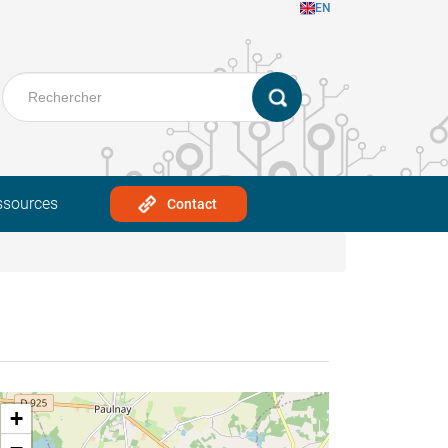
EN
ssources
Contact
+