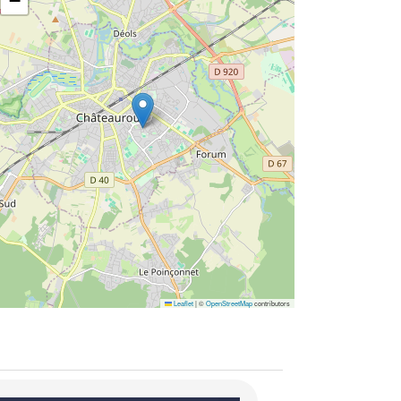
−
Leaflet
|
©
OpenStreetMap
contributors