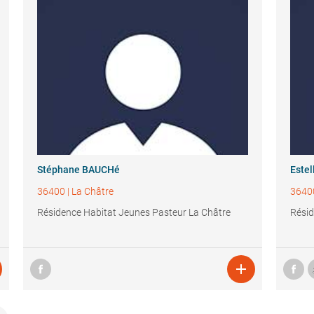
Stéphane BAUCHé
Estel
36400
|
La Châtre
3640
Résidence Habitat Jeunes Pasteur La Châtre
Résid
