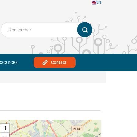
EN
ssources
Contact
+