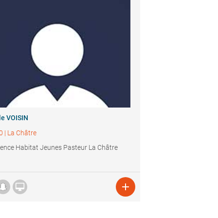
le VOISIN
0
|
La Châtre
ence Habitat Jeunes Pasteur La Châtre

