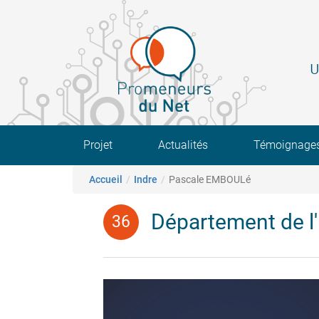
Aller
au
contenu
principal
U
Main navigation
Projet
Actualités
Témoignage
Fil d'Ariane
Accueil
Indre
Pascale EMBOULé
Département de l'