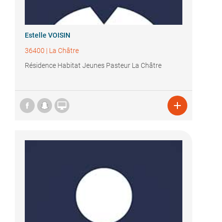
Estelle VOISIN
36400
|
La Châtre
Résidence Habitat Jeunes Pasteur La Châtre

