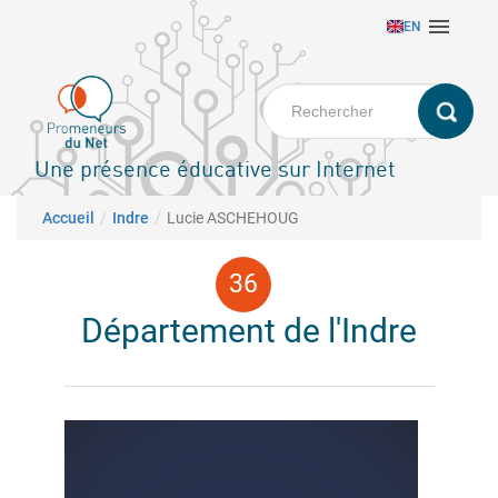
Aller

EN
au
contenu
principal
Une présence éducative sur Internet
Fil d'Ariane
Accueil
Indre
Lucie ASCHEHOUG
Département de l'Indre