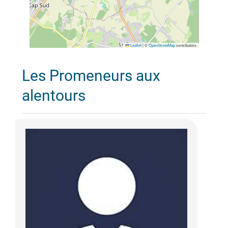
Leaflet
|
©
OpenStreetMap
contributors
Les Promeneurs aux
alentours