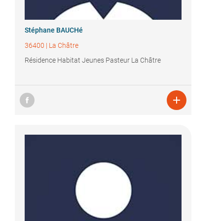
Stéphane BAUCHé
36400
|
La Châtre
Résidence Habitat Jeunes Pasteur La Châtre
