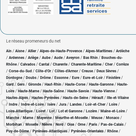
Le réseau promeneurs du net
/
/
/
/
/
Ain
Aisne
Allier
Alpes-de-Haute-Provence
Alpes-Maritimes
Ardèche
/
/
/
/
/
/
/
Ardennes
Ariège
Aube
Aude
Aveyron
Bas Rhin
Bouches-du-
/
/
/
/
/
/
Rhône
Calvados
Cantal
Charente
Charente-Maritime
Cher
Corrèze
/
/
/
/
/
/
Corse-du-Sud
Côte-d'Or
Côtes-d'Armor
Creuse
Deux Sèvres
/
/
/
/
/
/
/
Dordogne
Doubs
Drôme
Essonne
Eure
Eure-et-Loir
Finistère
/
/
/
/
/
/
Gard
Gers
Gironde
Haut-Rhin
Haute-Corse
Haute-Garonne
Haute-
/
/
/
/
/
Loire
Haute-Marne
Haute-Saône
Haute-Savoie
Haute-Vienne
/
/
/
/
Hautes-Alpes
Hautes-Pyrénées
Hauts-de-Seine
Hérault
Ille-et-Vilaine
/
/
/
/
/
/
/
/
Indre
Indre-et-Loire
Isère
Jura
Landes
Loir-et-Cher
Loire
/
/
/
/
/
/
Loire-Atlantique
Loiret
Lot
Lot et Garonne
Lozère
Maine-et-Loire
/
/
/
/
/
/
Manche
Marne
Mayenne
Meurthe-et-Moselle
Meuse
Monaco
/
/
/
/
/
/
/
/
Morbihan
Moselle
Nièvre
Nord
Oise
Orne
Paris
Pas-de-Calais
/
/
/
/
Puy-de-Dôme
Pyrénées-Atlantiques
Pyrénées-Orientales
Rhône