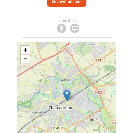
Envoyer un mail
Liens utiles

+
−