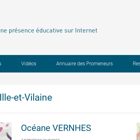
ne présence éducative sur Internet
s
Vidéos
Annuaire des Promeneurs
Re
lle-et-Vilaine
Océane
VERNHES