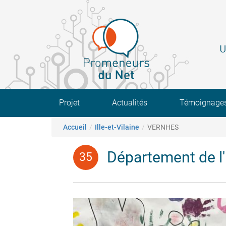
Aller
au
contenu
principal
U
Main navigation
Projet
Actualités
Témoignage
Fil d'Ariane
Accueil
Ille-et-Vilaine
VERNHES
Département de l'I