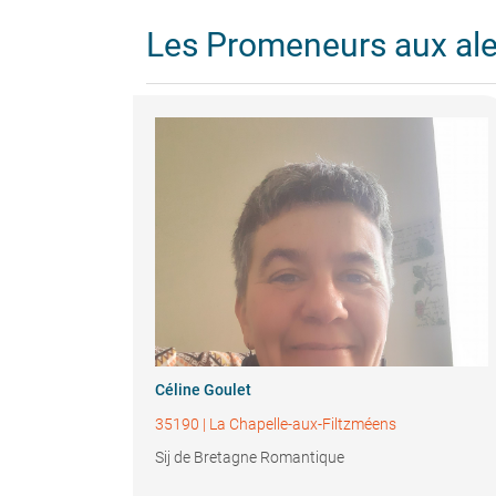
Les Promeneurs aux al
Céline Goulet
35190
|
La Chapelle-aux-Filtzméens
Sij de Bretagne Romantique