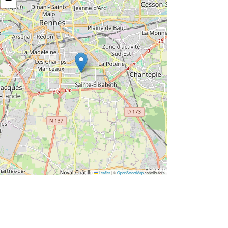
−
Leaflet
|
©
OpenStreetMap
contributors