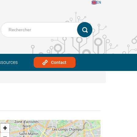
EN
ssources
Contact
+