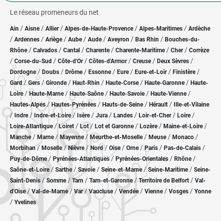
Le réseau promeneurs du net
/
/
/
/
/
Ain
Aisne
Allier
Alpes-de-Haute-Provence
Alpes-Maritimes
Ardèche
/
/
/
/
/
/
/
Ardennes
Ariège
Aube
Aude
Aveyron
Bas Rhin
Bouches-du-
/
/
/
/
/
/
Rhône
Calvados
Cantal
Charente
Charente-Maritime
Cher
Corrèze
/
/
/
/
/
/
Corse-du-Sud
Côte-d'Or
Côtes-d'Armor
Creuse
Deux Sèvres
/
/
/
/
/
/
/
Dordogne
Doubs
Drôme
Essonne
Eure
Eure-et-Loir
Finistère
/
/
/
/
/
/
Gard
Gers
Gironde
Haut-Rhin
Haute-Corse
Haute-Garonne
Haute-
/
/
/
/
/
Loire
Haute-Marne
Haute-Saône
Haute-Savoie
Haute-Vienne
/
/
/
/
Hautes-Alpes
Hautes-Pyrénées
Hauts-de-Seine
Hérault
Ille-et-Vilaine
/
/
/
/
/
/
/
/
Indre
Indre-et-Loire
Isère
Jura
Landes
Loir-et-Cher
Loire
/
/
/
/
/
/
Loire-Atlantique
Loiret
Lot
Lot et Garonne
Lozère
Maine-et-Loire
/
/
/
/
/
/
Manche
Marne
Mayenne
Meurthe-et-Moselle
Meuse
Monaco
/
/
/
/
/
/
/
/
Morbihan
Moselle
Nièvre
Nord
Oise
Orne
Paris
Pas-de-Calais
/
/
/
/
Puy-de-Dôme
Pyrénées-Atlantiques
Pyrénées-Orientales
Rhône
/
/
/
/
/
Saône-et-Loire
Sarthe
Savoie
Seine-et-Marne
Seine-Maritime
Seine-
/
/
/
/
/
Saint-Denis
Somme
Tarn
Tarn-et-Garonne
Territoire de Belfort
Val-
/
/
/
/
/
/
/
d'Oise
Val-de-Marne
Var
Vaucluse
Vendée
Vienne
Vosges
Yonne
/
Yvelines