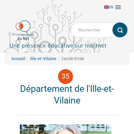
Aller

EN
au
contenu
principal
Une présence éducative sur Internet
Fil d'Ariane
Accueil
Ille-et-Vilaine
Carole Emile
Département de l'Ille-et-
Vilaine