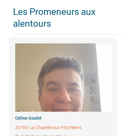
Les Promeneurs aux
alentours
Céline Goulet
35190
|
La Chapelle-aux-Filtzméens