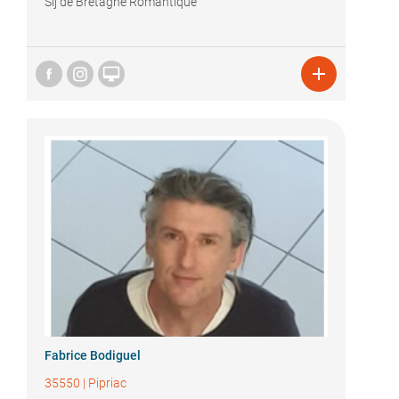
Sij de Bretagne Romantique


Fabrice Bodiguel
35550
|
Pipriac