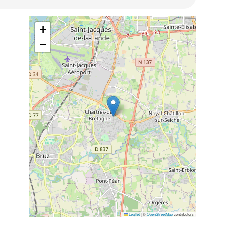
+
−
Leaflet
|
©
OpenStreetMap
contributors