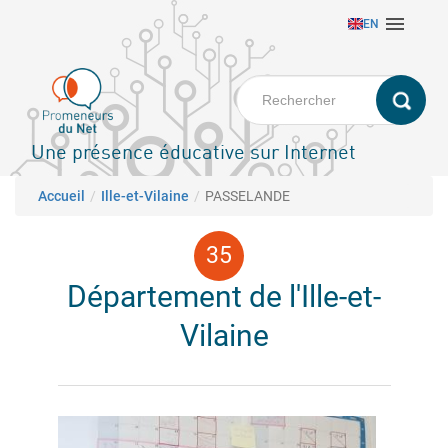
Aller

EN
au
contenu
principal
Une présence éducative sur Internet
Fil d'Ariane
Accueil
Ille-et-Vilaine
PASSELANDE
Département de l'Ille-et-
Vilaine