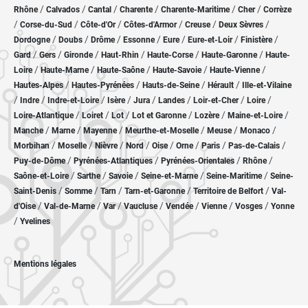
/
/
/
/
/
/
Rhône
Calvados
Cantal
Charente
Charente-Maritime
Cher
Corrèze
/
/
/
/
/
/
Corse-du-Sud
Côte-d'Or
Côtes-d'Armor
Creuse
Deux Sèvres
/
/
/
/
/
/
/
Dordogne
Doubs
Drôme
Essonne
Eure
Eure-et-Loir
Finistère
/
/
/
/
/
/
Gard
Gers
Gironde
Haut-Rhin
Haute-Corse
Haute-Garonne
Haute-
/
/
/
/
/
Loire
Haute-Marne
Haute-Saône
Haute-Savoie
Haute-Vienne
/
/
/
/
Hautes-Alpes
Hautes-Pyrénées
Hauts-de-Seine
Hérault
Ille-et-Vilaine
/
/
/
/
/
/
/
/
Indre
Indre-et-Loire
Isère
Jura
Landes
Loir-et-Cher
Loire
/
/
/
/
/
/
Loire-Atlantique
Loiret
Lot
Lot et Garonne
Lozère
Maine-et-Loire
/
/
/
/
/
/
Manche
Marne
Mayenne
Meurthe-et-Moselle
Meuse
Monaco
/
/
/
/
/
/
/
/
Morbihan
Moselle
Nièvre
Nord
Oise
Orne
Paris
Pas-de-Calais
/
/
/
/
Puy-de-Dôme
Pyrénées-Atlantiques
Pyrénées-Orientales
Rhône
/
/
/
/
/
Saône-et-Loire
Sarthe
Savoie
Seine-et-Marne
Seine-Maritime
Seine-
/
/
/
/
/
Saint-Denis
Somme
Tarn
Tarn-et-Garonne
Territoire de Belfort
Val-
/
/
/
/
/
/
/
d'Oise
Val-de-Marne
Var
Vaucluse
Vendée
Vienne
Vosges
Yonne
/
Yvelines
Mentions légales