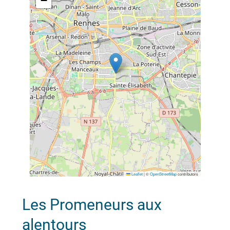
−
Leaflet
|
©
OpenStreetMap
contributors
Les Promeneurs aux
alentours