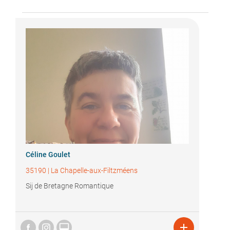
Céline Goulet
35190
|
La Chapelle-aux-Filtzméens
Sij de Bretagne Romantique

