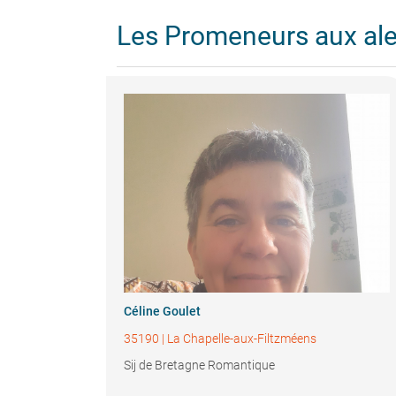
Les Promeneurs aux al
Céline Goulet
35190
|
La Chapelle-aux-Filtzméens
Sij de Bretagne Romantique