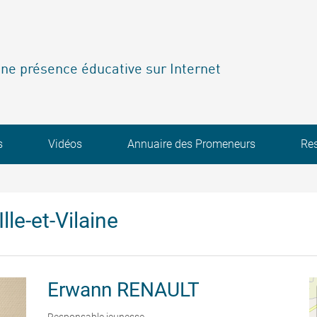
ne présence éducative sur Internet
s
Vidéos
Annuaire des Promeneurs
Re
lle-et-Vilaine
Erwann
RENAULT