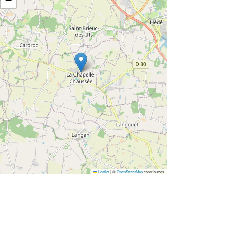
−
Leaflet
|
©
OpenStreetMap
contributors