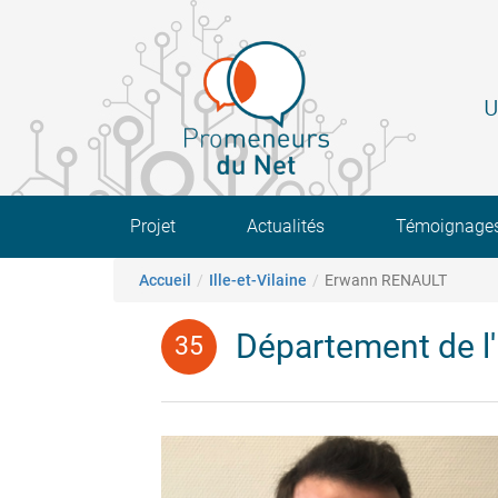
Aller
au
contenu
principal
U
Main navigation
Projet
Actualités
Témoignage
Fil d'Ariane
Accueil
Ille-et-Vilaine
Erwann RENAULT
Département de l'I