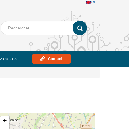
EN
ssources
Contact
+