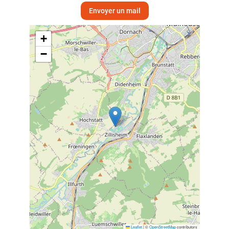
Envoyer un mail
+
−
Leaflet
|
©
OpenStreetMap
contributors