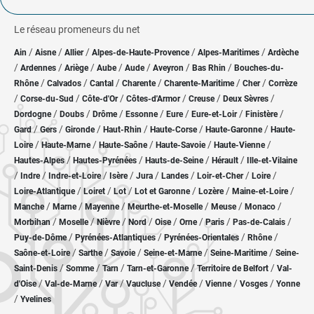
Le réseau promeneurs du net
/
/
/
/
/
Ain
Aisne
Allier
Alpes-de-Haute-Provence
Alpes-Maritimes
Ardèche
/
/
/
/
/
/
/
Ardennes
Ariège
Aube
Aude
Aveyron
Bas Rhin
Bouches-du-
/
/
/
/
/
/
Rhône
Calvados
Cantal
Charente
Charente-Maritime
Cher
Corrèze
/
/
/
/
/
/
Corse-du-Sud
Côte-d'Or
Côtes-d'Armor
Creuse
Deux Sèvres
/
/
/
/
/
/
/
Dordogne
Doubs
Drôme
Essonne
Eure
Eure-et-Loir
Finistère
/
/
/
/
/
/
Gard
Gers
Gironde
Haut-Rhin
Haute-Corse
Haute-Garonne
Haute-
/
/
/
/
/
Loire
Haute-Marne
Haute-Saône
Haute-Savoie
Haute-Vienne
/
/
/
/
Hautes-Alpes
Hautes-Pyrénées
Hauts-de-Seine
Hérault
Ille-et-Vilaine
/
/
/
/
/
/
/
/
Indre
Indre-et-Loire
Isère
Jura
Landes
Loir-et-Cher
Loire
/
/
/
/
/
/
Loire-Atlantique
Loiret
Lot
Lot et Garonne
Lozère
Maine-et-Loire
/
/
/
/
/
/
Manche
Marne
Mayenne
Meurthe-et-Moselle
Meuse
Monaco
/
/
/
/
/
/
/
/
Morbihan
Moselle
Nièvre
Nord
Oise
Orne
Paris
Pas-de-Calais
/
/
/
/
Puy-de-Dôme
Pyrénées-Atlantiques
Pyrénées-Orientales
Rhône
/
/
/
/
/
Saône-et-Loire
Sarthe
Savoie
Seine-et-Marne
Seine-Maritime
Seine-
/
/
/
/
/
Saint-Denis
Somme
Tarn
Tarn-et-Garonne
Territoire de Belfort
Val-
/
/
/
/
/
/
/
d'Oise
Val-de-Marne
Var
Vaucluse
Vendée
Vienne
Vosges
Yonne
/
Yvelines