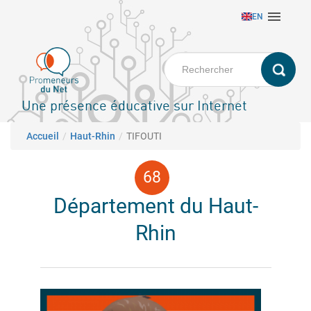
Aller

EN
au
contenu
principal
Une présence éducative sur Internet
Fil d'Ariane
Accueil
Haut-Rhin
TIFOUTI
Département du Haut-
Rhin