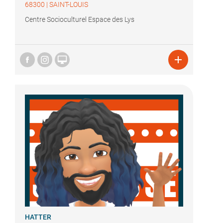
68300
|
SAINT-LOUIS
Centre Socioculturel Espace des Lys


HATTER