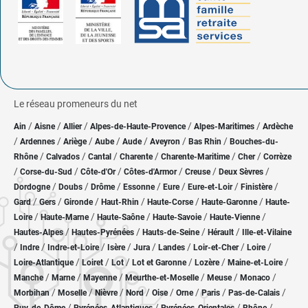
Le réseau promeneurs du net
/
/
/
/
/
Ain
Aisne
Allier
Alpes-de-Haute-Provence
Alpes-Maritimes
Ardèche
/
/
/
/
/
/
/
Ardennes
Ariège
Aube
Aude
Aveyron
Bas Rhin
Bouches-du-
/
/
/
/
/
/
Rhône
Calvados
Cantal
Charente
Charente-Maritime
Cher
Corrèze
/
/
/
/
/
/
Corse-du-Sud
Côte-d'Or
Côtes-d'Armor
Creuse
Deux Sèvres
/
/
/
/
/
/
/
Dordogne
Doubs
Drôme
Essonne
Eure
Eure-et-Loir
Finistère
/
/
/
/
/
/
Gard
Gers
Gironde
Haut-Rhin
Haute-Corse
Haute-Garonne
Haute-
/
/
/
/
/
Loire
Haute-Marne
Haute-Saône
Haute-Savoie
Haute-Vienne
/
/
/
/
Hautes-Alpes
Hautes-Pyrénées
Hauts-de-Seine
Hérault
Ille-et-Vilaine
/
/
/
/
/
/
/
/
Indre
Indre-et-Loire
Isère
Jura
Landes
Loir-et-Cher
Loire
/
/
/
/
/
/
Loire-Atlantique
Loiret
Lot
Lot et Garonne
Lozère
Maine-et-Loire
/
/
/
/
/
/
Manche
Marne
Mayenne
Meurthe-et-Moselle
Meuse
Monaco
/
/
/
/
/
/
/
/
Morbihan
Moselle
Nièvre
Nord
Oise
Orne
Paris
Pas-de-Calais
/
/
/
/