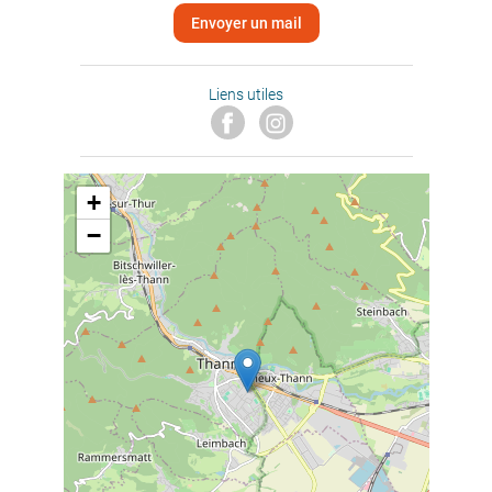
Envoyer un mail
Liens utiles
+
−