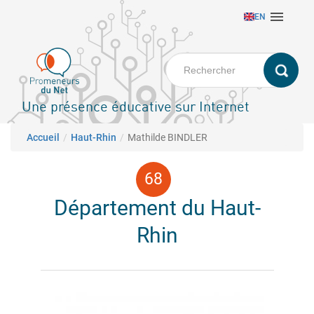
Aller

EN
au
contenu
principal
Une présence éducative sur Internet
Fil d'Ariane
Accueil
Haut-Rhin
Mathilde BINDLER
Département du Haut-
Rhin