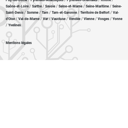
Puy-de-Dôme
Pyrénées-Atlantiques
Pyrénées-Orientales
Rhône
/
/
/
/
/
Saône-et-Loire
Sarthe
Savoie
Seine-et-Marne
Seine-Maritime
Seine-
/
/
/
/
/
Saint-Denis
Somme
Tarn
Tarn-et-Garonne
Territoire de Belfort
Val-
/
/
/
/
/
/
/
d'Oise
Val-de-Marne
Var
Vaucluse
Vendée
Vienne
Vosges
Yonne
/
Yvelines
Mentions légales