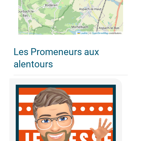
Leaflet
|
©
OpenStreetMap
contributors
Les Promeneurs aux
alentours