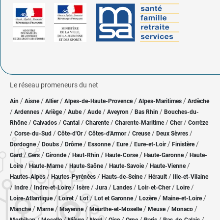
Le réseau promeneurs du net
/
/
/
/
/
Ain
Aisne
Allier
Alpes-de-Haute-Provence
Alpes-Maritimes
Ardèche
/
/
/
/
/
/
/
Ardennes
Ariège
Aube
Aude
Aveyron
Bas Rhin
Bouches-du-
/
/
/
/
/
/
Rhône
Calvados
Cantal
Charente
Charente-Maritime
Cher
Corrèze
/
/
/
/
/
/
Corse-du-Sud
Côte-d'Or
Côtes-d'Armor
Creuse
Deux Sèvres
/
/
/
/
/
/
/
Dordogne
Doubs
Drôme
Essonne
Eure
Eure-et-Loir
Finistère
/
/
/
/
/
/
Gard
Gers
Gironde
Haut-Rhin
Haute-Corse
Haute-Garonne
Haute-
/
/
/
/
/
Loire
Haute-Marne
Haute-Saône
Haute-Savoie
Haute-Vienne
/
/
/
/
Hautes-Alpes
Hautes-Pyrénées
Hauts-de-Seine
Hérault
Ille-et-Vilaine
/
/
/
/
/
/
/
/
Indre
Indre-et-Loire
Isère
Jura
Landes
Loir-et-Cher
Loire
/
/
/
/
/
/
Loire-Atlantique
Loiret
Lot
Lot et Garonne
Lozère
Maine-et-Loire
/
/
/
/
/
/
Manche
Marne
Mayenne
Meurthe-et-Moselle
Meuse
Monaco
/
/
/
/
/
/
/
/