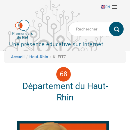
Aller

EN
au
contenu
principal
Une présence éducative sur Internet
Fil d'Ariane
Accueil
Haut-Rhin
KLEITZ
Département du Haut-
Rhin