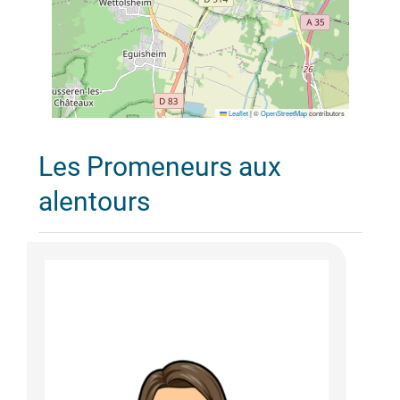
Leaflet
|
©
OpenStreetMap
contributors
Les Promeneurs aux
alentours