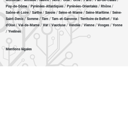
Morbihan
Moselle
Nièvre
Nord
Oise
Orne
Paris
Pas-de-Calais
/
/
/
/
Puy-de-Dôme
Pyrénées-Atlantiques
Pyrénées-Orientales
Rhône
/
/
/
/
/
Saône-et-Loire
Sarthe
Savoie
Seine-et-Marne
Seine-Maritime
Seine-
/
/
/
/
/
Saint-Denis
Somme
Tarn
Tarn-et-Garonne
Territoire de Belfort
Val-
/
/
/
/
/
/
/
d'Oise
Val-de-Marne
Var
Vaucluse
Vendée
Vienne
Vosges
Yonne
/
Yvelines
Mentions légales