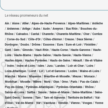
Le réseau promeneurs du net
/
/
/
/
/
Ain
Aisne
Allier
Alpes-de-Haute-Provence
Alpes-Maritimes
Ardèche
/
/
/
/
/
/
/
Ardennes
Ariège
Aube
Aude
Aveyron
Bas Rhin
Bouches-du-
/
/
/
/
/
/
Rhône
Calvados
Cantal
Charente
Charente-Maritime
Cher
Corrèze
/
/
/
/
/
/
Corse-du-Sud
Côte-d'Or
Côtes-d'Armor
Creuse
Deux Sèvres
/
/
/
/
/
/
/
Dordogne
Doubs
Drôme
Essonne
Eure
Eure-et-Loir
Finistère
/
/
/
/
/
/
Gard
Gers
Gironde
Haut-Rhin
Haute-Corse
Haute-Garonne
Haute-
/
/
/
/
/
Loire
Haute-Marne
Haute-Saône
Haute-Savoie
Haute-Vienne
/
/
/
/
Hautes-Alpes
Hautes-Pyrénées
Hauts-de-Seine
Hérault
Ille-et-Vilaine
/
/
/
/
/
/
/
/
Indre
Indre-et-Loire
Isère
Jura
Landes
Loir-et-Cher
Loire
/
/
/
/
/
/
Loire-Atlantique
Loiret
Lot
Lot et Garonne
Lozère
Maine-et-Loire
/
/
/
/
/
/
Manche
Marne
Mayenne
Meurthe-et-Moselle
Meuse
Monaco
/
/
/
/
/
/
/
/
Morbihan
Moselle
Nièvre
Nord
Oise
Orne
Paris
Pas-de-Calais
/
/
/
/
Puy-de-Dôme
Pyrénées-Atlantiques
Pyrénées-Orientales
Rhône
/
/
/
/
/
Saône-et-Loire
Sarthe
Savoie
Seine-et-Marne
Seine-Maritime
Seine-
/
/
/
/
/
Saint-Denis
Somme
Tarn
Tarn-et-Garonne
Territoire de Belfort
Val-
/
/
/
/
/
/
/
d'Oise
Val-de-Marne
Var
Vaucluse
Vendée
Vienne
Vosges
Yonne