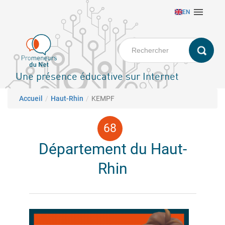
Aller

EN
au
contenu
principal
Une présence éducative sur Internet
Fil d'Ariane
Accueil
Haut-Rhin
KEMPF
Département du Haut-
Rhin