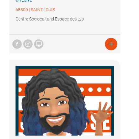
CHESNE
68300
|
SAINT-LOUIS
Centre Socioculturel Espace des Lys

