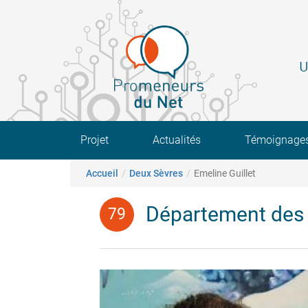
Aller
au
contenu
principal
U
Main navigation
Projet
Actualités
Témoignage
Fil d'Ariane
Accueil
Deux Sèvres
Emeline Guillet
Département des