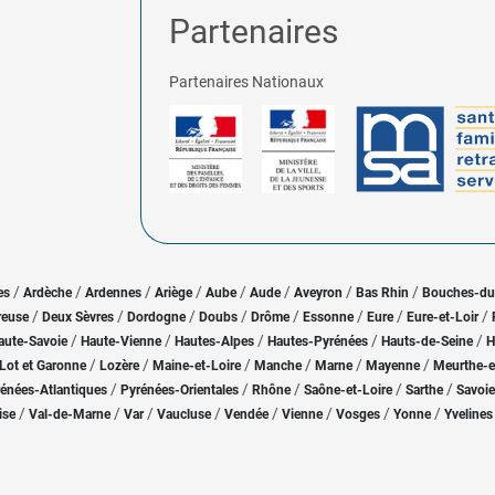
Partenaires
Partenaires Nationaux
/
/
/
/
/
/
/
/
es
Ardèche
Ardennes
Ariège
Aube
Aude
Aveyron
Bas Rhin
Bouches-d
/
/
/
/
/
/
/
/
reuse
Deux Sèvres
Dordogne
Doubs
Drôme
Essonne
Eure
Eure-et-Loir
/
/
/
/
/
aute-Savoie
Haute-Vienne
Hautes-Alpes
Hautes-Pyrénées
Hauts-de-Seine
H
/
/
/
/
/
/
Lot et Garonne
Lozère
Maine-et-Loire
Manche
Marne
Mayenne
Meurthe-e
/
/
/
/
/
énées-Atlantiques
Pyrénées-Orientales
Rhône
Saône-et-Loire
Sarthe
Savoie
/
/
/
/
/
/
/
/
ise
Val-de-Marne
Var
Vaucluse
Vendée
Vienne
Vosges
Yonne
Yvelines