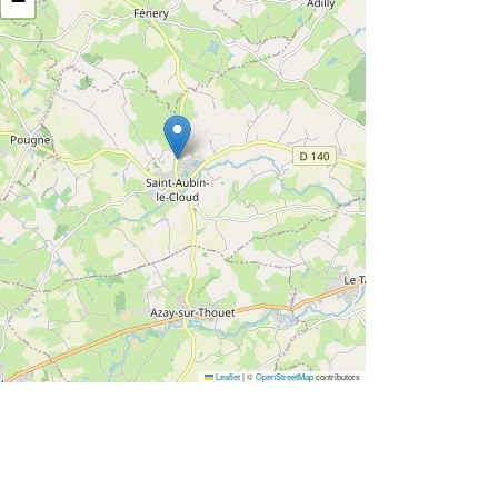
−
Leaflet
|
©
OpenStreetMap
contributors