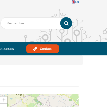
EN
ssources
Contact
+