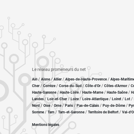
Le réseau promeneurs du net
/
/
/
/
Ain
Aisne
Allier
Alpes-de-Haute-Provence
Alpes-Maritim
/
/
/
/
/
Cher
Corrèze
Corse-du-Sud
Côte-d'Or
Côtes-d'Armor
C
/
/
/
/
Haute-Garonne
Haute-Loire
Haute-Marne
Haute-Saône
H
/
/
/
/
/
/
Landes
Loir-et-Cher
Loire
Loire-Atlantique
Loiret
Lot
/
/
/
/
/
/
Nord
Oise
Orne
Paris
Pas-de-Calais
Puy-de-Dôme
Pyr
/
/
/
/
Somme
Tarn
Tarn-et-Garonne
Territoire de Belfort
Val-d'O
Mentions légales