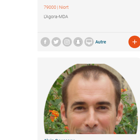
79000
|
Niort
L'Agora-MDA


Autre