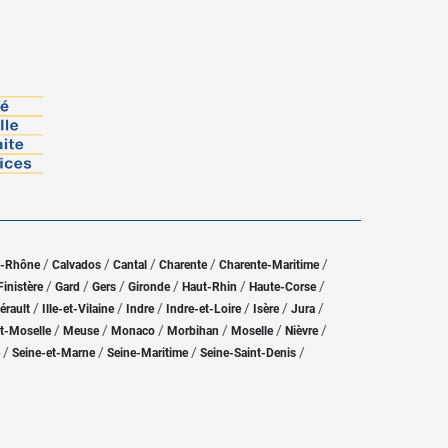
/
/
/
/
/
u-Rhône
Calvados
Cantal
Charente
Charente-Maritime
/
/
/
/
/
/
Finistère
Gard
Gers
Gironde
Haut-Rhin
Haute-Corse
/
/
/
/
/
/
érault
Ille-et-Vilaine
Indre
Indre-et-Loire
Isère
Jura
/
/
/
/
/
/
t-Moselle
Meuse
Monaco
Morbihan
Moselle
Nièvre
/
/
/
/
Seine-et-Marne
Seine-Maritime
Seine-Saint-Denis