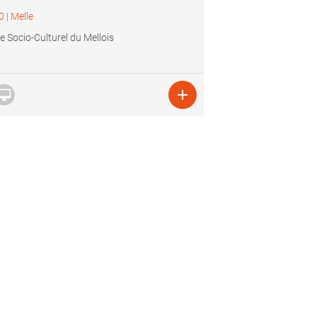
0
|
Melle
e Socio-Culturel du Mellois

