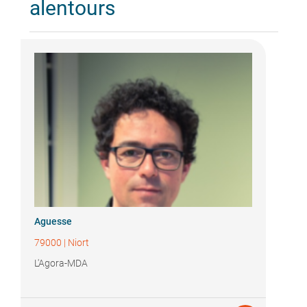
alentours
Aguesse
79000
|
Niort
L'Agora-MDA