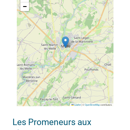
−
Leaflet
|
©
OpenStreetMap
contributors
Les Promeneurs aux