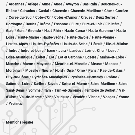
/
/
/
/
/
/
/
Ardennes
Ariège
Aube
Aude
Aveyron
Bas Rhin
Bouches-du-
/
/
/
/
/
/
Rhône
Calvados
Cantal
Charente
Charente-Maritime
Cher
Corrèze
/
/
/
/
/
/
Corse-du-Sud
Côte-d'Or
Côtes-d'Armor
Creuse
Deux Sèvres
/
/
/
/
/
/
/
Dordogne
Doubs
Drôme
Essonne
Eure
Eure-et-Loir
Finistère
/
/
/
/
/
/
Gard
Gers
Gironde
Haut-Rhin
Haute-Corse
Haute-Garonne
Haute-
/
/
/
/
/
Loire
Haute-Marne
Haute-Saône
Haute-Savoie
Haute-Vienne
/
/
/
/
Hautes-Alpes
Hautes-Pyrénées
Hauts-de-Seine
Hérault
Ille-et-Vilaine
/
/
/
/
/
/
/
/
Indre
Indre-et-Loire
Isère
Jura
Landes
Loir-et-Cher
Loire
/
/
/
/
/
/
Loire-Atlantique
Loiret
Lot
Lot et Garonne
Lozère
Maine-et-Loire
/
/
/
/
/
/
Manche
Marne
Mayenne
Meurthe-et-Moselle
Meuse
Monaco
/
/
/
/
/
/
/
/
Morbihan
Moselle
Nièvre
Nord
Oise
Orne
Paris
Pas-de-Calais
/
/
/
/
Puy-de-Dôme
Pyrénées-Atlantiques
Pyrénées-Orientales
Rhône
/
/
/
/
/
Saône-et-Loire
Sarthe
Savoie
Seine-et-Marne
Seine-Maritime
Seine-
/
/
/
/
/
Saint-Denis
Somme
Tarn
Tarn-et-Garonne
Territoire de Belfort
Val-
/
/
/
/
/
/
/
d'Oise
Val-de-Marne
Var
Vaucluse
Vendée
Vienne
Vosges
Yonne
/
Yvelines
Mentions légales