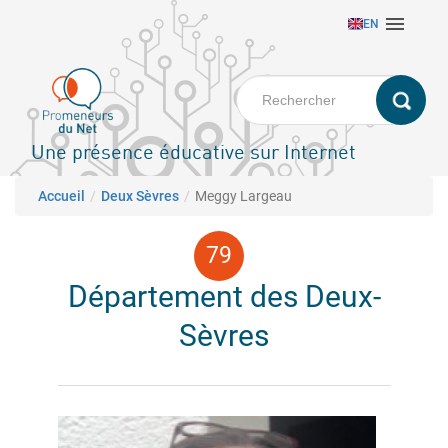
Aller

EN
au
contenu
principal
Une présence éducative sur Internet
Fil d'Ariane
Accueil
Deux Sèvres
Meggy Largeau
Département des Deux-
Sèvres