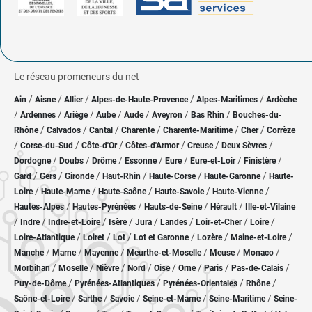
Le réseau promeneurs du net
/
/
/
/
/
Ain
Aisne
Allier
Alpes-de-Haute-Provence
Alpes-Maritimes
Ardèche
/
/
/
/
/
/
/
Ardennes
Ariège
Aube
Aude
Aveyron
Bas Rhin
Bouches-du-
/
/
/
/
/
/
Rhône
Calvados
Cantal
Charente
Charente-Maritime
Cher
Corrèze
/
/
/
/
/
/
Corse-du-Sud
Côte-d'Or
Côtes-d'Armor
Creuse
Deux Sèvres
/
/
/
/
/
/
/
Dordogne
Doubs
Drôme
Essonne
Eure
Eure-et-Loir
Finistère
/
/
/
/
/
/
Gard
Gers
Gironde
Haut-Rhin
Haute-Corse
Haute-Garonne
Haute-
/
/
/
/
/
Loire
Haute-Marne
Haute-Saône
Haute-Savoie
Haute-Vienne
/
/
/
/
Hautes-Alpes
Hautes-Pyrénées
Hauts-de-Seine
Hérault
Ille-et-Vilaine
/
/
/
/
/
/
/
/
Indre
Indre-et-Loire
Isère
Jura
Landes
Loir-et-Cher
Loire
/
/
/
/
/
/
Loire-Atlantique
Loiret
Lot
Lot et Garonne
Lozère
Maine-et-Loire
/
/
/
/
/
/
Manche
Marne
Mayenne
Meurthe-et-Moselle
Meuse
Monaco
/
/
/
/
/
/
/
/
Morbihan
Moselle
Nièvre
Nord
Oise
Orne
Paris
Pas-de-Calais
/
/
/
/
Puy-de-Dôme
Pyrénées-Atlantiques
Pyrénées-Orientales
Rhône
/
/
/
/
/
Saône-et-Loire
Sarthe
Savoie
Seine-et-Marne
Seine-Maritime
Seine-