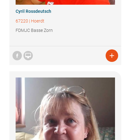
Cyril Rossdeutsch
67220
|
Hoerdt
FDMJC Basse Zorn

