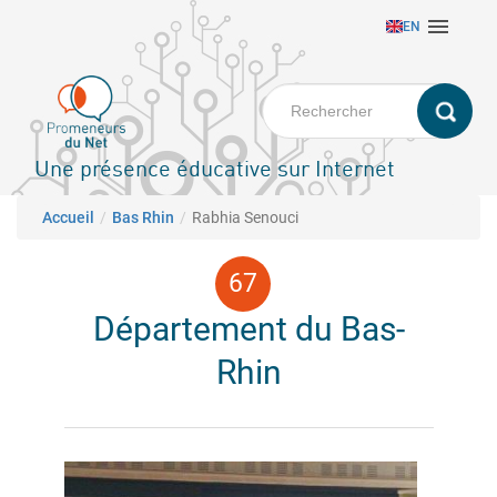
Aller

EN
au
contenu
principal
Une présence éducative sur Internet
Fil d'Ariane
Accueil
Bas Rhin
Rabhia Senouci
Département du Bas-
Rhin