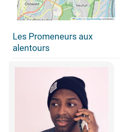
Leaflet
|
©
OpenStreetMap
contributors
Les Promeneurs aux
alentours