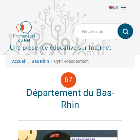
Aller

EN
au
contenu
principal
Une présence éducative sur Internet
Fil d'Ariane
Accueil
Bas Rhin
Cyril Rossdeutsch
Département du Bas-
Rhin