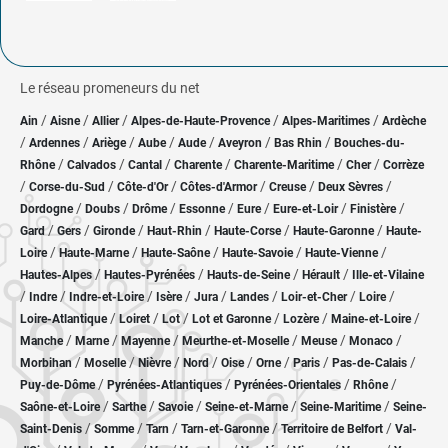
Le réseau promeneurs du net
/
/
/
/
/
Ain
Aisne
Allier
Alpes-de-Haute-Provence
Alpes-Maritimes
Ardèche
/
/
/
/
/
/
/
Ardennes
Ariège
Aube
Aude
Aveyron
Bas Rhin
Bouches-du-
/
/
/
/
/
/
Rhône
Calvados
Cantal
Charente
Charente-Maritime
Cher
Corrèze
/
/
/
/
/
/
Corse-du-Sud
Côte-d'Or
Côtes-d'Armor
Creuse
Deux Sèvres
/
/
/
/
/
/
/
Dordogne
Doubs
Drôme
Essonne
Eure
Eure-et-Loir
Finistère
/
/
/
/
/
/
Gard
Gers
Gironde
Haut-Rhin
Haute-Corse
Haute-Garonne
Haute-
/
/
/
/
/
Loire
Haute-Marne
Haute-Saône
Haute-Savoie
Haute-Vienne
/
/
/
/
Hautes-Alpes
Hautes-Pyrénées
Hauts-de-Seine
Hérault
Ille-et-Vilaine
/
/
/
/
/
/
/
/
Indre
Indre-et-Loire
Isère
Jura
Landes
Loir-et-Cher
Loire
/
/
/
/
/
/
Loire-Atlantique
Loiret
Lot
Lot et Garonne
Lozère
Maine-et-Loire
/
/
/
/
/
/
Manche
Marne
Mayenne
Meurthe-et-Moselle
Meuse
Monaco
/
/
/
/
/
/
/
/
Morbihan
Moselle
Nièvre
Nord
Oise
Orne
Paris
Pas-de-Calais
/
/
/
/
Puy-de-Dôme
Pyrénées-Atlantiques
Pyrénées-Orientales
Rhône
/
/
/
/
/
Saône-et-Loire
Sarthe
Savoie
Seine-et-Marne
Seine-Maritime
Seine-
/
/
/
/
/
Saint-Denis
Somme
Tarn
Tarn-et-Garonne
Territoire de Belfort
Val-