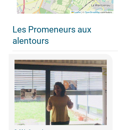
Leaflet
|
©
OpenStreetMap
contributors
Les Promeneurs aux
alentours