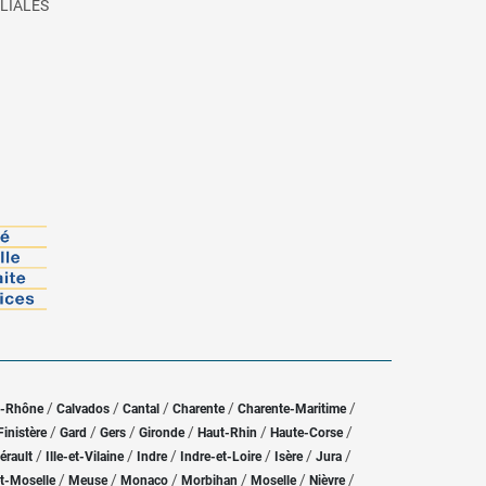
LIALES
/
/
/
/
/
u-Rhône
Calvados
Cantal
Charente
Charente-Maritime
/
/
/
/
/
/
Finistère
Gard
Gers
Gironde
Haut-Rhin
Haute-Corse
/
/
/
/
/
/
érault
Ille-et-Vilaine
Indre
Indre-et-Loire
Isère
Jura
/
/
/
/
/
/
t-Moselle
Meuse
Monaco
Morbihan
Moselle
Nièvre