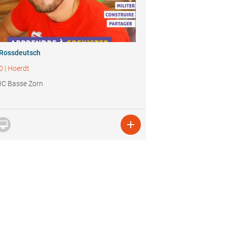
 Rossdeutsch
0
|
Hoerdt
C Basse Zorn

