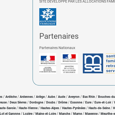
SITE DÉVELOPPÉ PAR LES ALLOCATIONS FAMI
Partenaires
Partenaires Nationaux
/
/
/
/
/
/
/
/
es
Ardèche
Ardennes
Ariège
Aube
Aude
Aveyron
Bas Rhin
Bouches-d
/
/
/
/
/
/
/
/
reuse
Deux Sèvres
Dordogne
Doubs
Drôme
Essonne
Eure
Eure-et-Loir
/
/
/
/
/
aute-Savoie
Haute-Vienne
Hautes-Alpes
Hautes-Pyrénées
Hauts-de-Seine
H
/
/
/
/
/
/
Lot et Garonne
Lozère
Maine-et-Loire
Manche
Marne
Mayenne
Meurthe-e