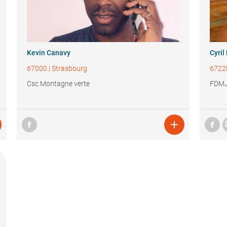
Kevin Canavy
Cyril
67000
|
Strasbourg
6722
Csc Montagne verte
FDMJ
