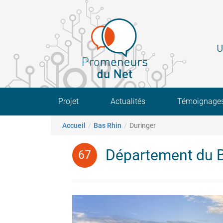
Aller
au
contenu
principal
U
Main navigation
Projet
Actualités
Témoignage
Fil d'Ariane
Accueil
Bas Rhin
Duringer
Département du 