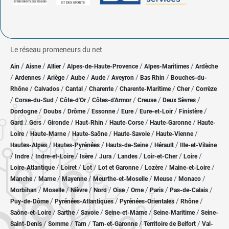
Le réseau promeneurs du net
/
/
/
/
/
Ain
Aisne
Allier
Alpes-de-Haute-Provence
Alpes-Maritimes
Ardèche
/
/
/
/
/
/
/
Ardennes
Ariège
Aube
Aude
Aveyron
Bas Rhin
Bouches-du-
/
/
/
/
/
/
Rhône
Calvados
Cantal
Charente
Charente-Maritime
Cher
Corrèze
/
/
/
/
/
/
Corse-du-Sud
Côte-d'Or
Côtes-d'Armor
Creuse
Deux Sèvres
/
/
/
/
/
/
/
Dordogne
Doubs
Drôme
Essonne
Eure
Eure-et-Loir
Finistère
/
/
/
/
/
/
Gard
Gers
Gironde
Haut-Rhin
Haute-Corse
Haute-Garonne
Haute-
/
/
/
/
/
Loire
Haute-Marne
Haute-Saône
Haute-Savoie
Haute-Vienne
/
/
/
/
Hautes-Alpes
Hautes-Pyrénées
Hauts-de-Seine
Hérault
Ille-et-Vilaine
/
/
/
/
/
/
/
/
Indre
Indre-et-Loire
Isère
Jura
Landes
Loir-et-Cher
Loire
/
/
/
/
/
/
Loire-Atlantique
Loiret
Lot
Lot et Garonne
Lozère
Maine-et-Loire
/
/
/
/
/
/
Manche
Marne
Mayenne
Meurthe-et-Moselle
Meuse
Monaco
/
/
/
/
/
/
/
/
Morbihan
Moselle
Nièvre
Nord
Oise
Orne
Paris
Pas-de-Calais
/
/
/
/
Puy-de-Dôme
Pyrénées-Atlantiques
Pyrénées-Orientales
Rhône
/
/
/
/
/
Saône-et-Loire
Sarthe
Savoie
Seine-et-Marne
Seine-Maritime
Seine-
/
/
/
/
/
Saint-Denis
Somme
Tarn
Tarn-et-Garonne
Territoire de Belfort
Val-