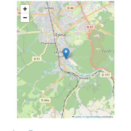
+
−
Leaflet
|
©
OpenStreetMap
contributors