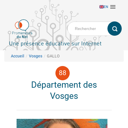
Aller

EN
au
contenu
principal
Une présence éducative sur Internet
Fil d'Ariane
Accueil
Vosges
GALLO
Département des
Vosges