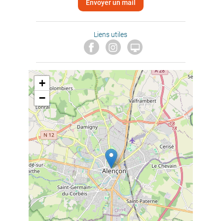
Envoyer un mail
Liens utiles

+
−