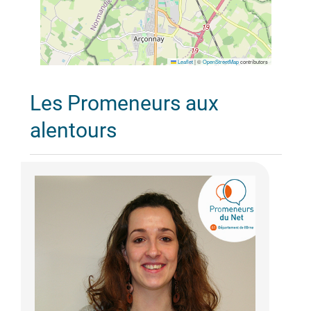
Leaflet
|
©
OpenStreetMap
contributors
Les Promeneurs aux
alentours