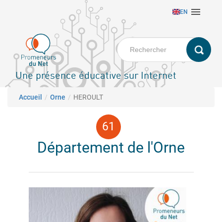
Aller

EN
au
contenu
principal
Une présence éducative sur Internet
Fil d'Ariane
Accueil
Orne
HEROULT
Département de l'Orne