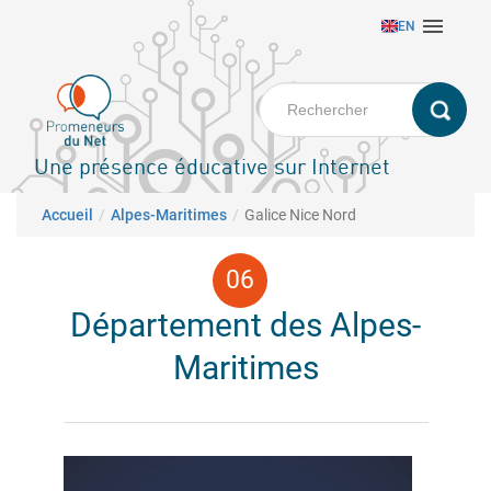
Aller

EN
au
contenu
principal
Une présence éducative sur Internet
Fil d'Ariane
Accueil
Alpes-Maritimes
Galice Nice Nord
Département des Alpes-
Maritimes