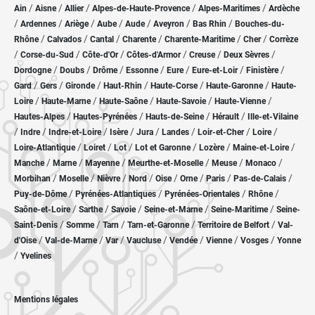
/
/
/
/
/
Ain
Aisne
Allier
Alpes-de-Haute-Provence
Alpes-Maritimes
Ardèche
/
/
/
/
/
/
/
Ardennes
Ariège
Aube
Aude
Aveyron
Bas Rhin
Bouches-du-
/
/
/
/
/
/
Rhône
Calvados
Cantal
Charente
Charente-Maritime
Cher
Corrèze
/
/
/
/
/
/
Corse-du-Sud
Côte-d'Or
Côtes-d'Armor
Creuse
Deux Sèvres
/
/
/
/
/
/
/
Dordogne
Doubs
Drôme
Essonne
Eure
Eure-et-Loir
Finistère
/
/
/
/
/
/
Gard
Gers
Gironde
Haut-Rhin
Haute-Corse
Haute-Garonne
Haute-
/
/
/
/
/
Loire
Haute-Marne
Haute-Saône
Haute-Savoie
Haute-Vienne
/
/
/
/
Hautes-Alpes
Hautes-Pyrénées
Hauts-de-Seine
Hérault
Ille-et-Vilaine
/
/
/
/
/
/
/
/
Indre
Indre-et-Loire
Isère
Jura
Landes
Loir-et-Cher
Loire
/
/
/
/
/
/
Loire-Atlantique
Loiret
Lot
Lot et Garonne
Lozère
Maine-et-Loire
/
/
/
/
/
/
Manche
Marne
Mayenne
Meurthe-et-Moselle
Meuse
Monaco
/
/
/
/
/
/
/
/
Morbihan
Moselle
Nièvre
Nord
Oise
Orne
Paris
Pas-de-Calais
/
/
/
/
Puy-de-Dôme
Pyrénées-Atlantiques
Pyrénées-Orientales
Rhône
/
/
/
/
/
Saône-et-Loire
Sarthe
Savoie
Seine-et-Marne
Seine-Maritime
Seine-
/
/
/
/
/
Saint-Denis
Somme
Tarn
Tarn-et-Garonne
Territoire de Belfort
Val-
/
/
/
/
/
/
/
d'Oise
Val-de-Marne
Var
Vaucluse
Vendée
Vienne
Vosges
Yonne
/
Yvelines
Mentions légales