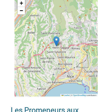
+
−
Leaflet
|
©
OpenStreetMap
contributors
Les Promeneurs aux