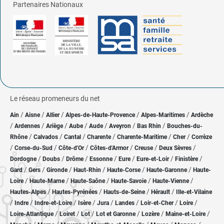
Partenaires Nationaux
Le réseau promeneurs du net
/
/
/
/
/
Ain
Aisne
Allier
Alpes-de-Haute-Provence
Alpes-Maritimes
Ardèche
/
/
/
/
/
/
/
Ardennes
Ariège
Aube
Aude
Aveyron
Bas Rhin
Bouches-du-
/
/
/
/
/
/
Rhône
Calvados
Cantal
Charente
Charente-Maritime
Cher
Corrèze
/
/
/
/
/
/
Corse-du-Sud
Côte-d'Or
Côtes-d'Armor
Creuse
Deux Sèvres
/
/
/
/
/
/
/
Dordogne
Doubs
Drôme
Essonne
Eure
Eure-et-Loir
Finistère
/
/
/
/
/
/
Gard
Gers
Gironde
Haut-Rhin
Haute-Corse
Haute-Garonne
Haute-
/
/
/
/
/
Loire
Haute-Marne
Haute-Saône
Haute-Savoie
Haute-Vienne
/
/
/
/
Hautes-Alpes
Hautes-Pyrénées
Hauts-de-Seine
Hérault
Ille-et-Vilaine
/
/
/
/
/
/
/
/
Indre
Indre-et-Loire
Isère
Jura
Landes
Loir-et-Cher
Loire
/
/
/
/
/
/
Loire-Atlantique
Loiret
Lot
Lot et Garonne
Lozère
Maine-et-Loire