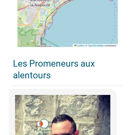
Leaflet
|
©
OpenStreetMap
contributors
Les Promeneurs aux
alentours