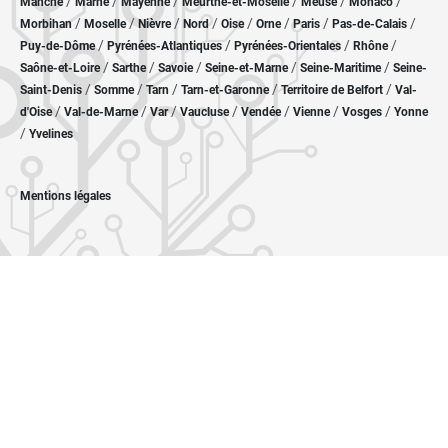
/
/
/
/
/
/
Manche
Marne
Mayenne
Meurthe-et-Moselle
Meuse
Monaco
/
/
/
/
/
/
/
/
Morbihan
Moselle
Nièvre
Nord
Oise
Orne
Paris
Pas-de-Calais
/
/
/
/
Puy-de-Dôme
Pyrénées-Atlantiques
Pyrénées-Orientales
Rhône
/
/
/
/
/
Saône-et-Loire
Sarthe
Savoie
Seine-et-Marne
Seine-Maritime
Seine-
/
/
/
/
/
Saint-Denis
Somme
Tarn
Tarn-et-Garonne
Territoire de Belfort
Val-
/
/
/
/
/
/
/
d'Oise
Val-de-Marne
Var
Vaucluse
Vendée
Vienne
Vosges
Yonne
/
Yvelines
Mentions légales