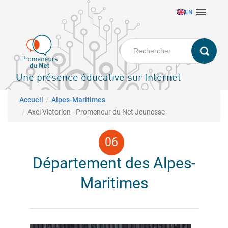
Aller

EN
au
contenu
principal
Une présence éducative sur Internet
Fil d'Ariane
Accueil
Alpes-Maritimes
Axel Victorion - Promeneur du Net Jeunesse
Département des Alpes-
Maritimes