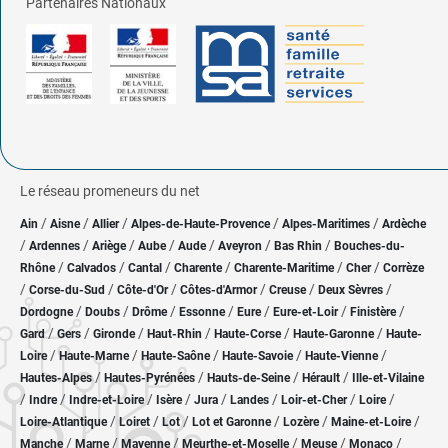
Partenaires Nationaux
Le réseau promeneurs du net
/
/
/
/
/
Ain
Aisne
Allier
Alpes-de-Haute-Provence
Alpes-Maritimes
Ardèche
/
/
/
/
/
/
/
Ardennes
Ariège
Aube
Aude
Aveyron
Bas Rhin
Bouches-du-
/
/
/
/
/
/
Rhône
Calvados
Cantal
Charente
Charente-Maritime
Cher
Corrèze
/
/
/
/
/
/
Corse-du-Sud
Côte-d'Or
Côtes-d'Armor
Creuse
Deux Sèvres
/
/
/
/
/
/
/
Dordogne
Doubs
Drôme
Essonne
Eure
Eure-et-Loir
Finistère
/
/
/
/
/
/
Gard
Gers
Gironde
Haut-Rhin
Haute-Corse
Haute-Garonne
Haute-
/
/
/
/
/
Loire
Haute-Marne
Haute-Saône
Haute-Savoie
Haute-Vienne
/
/
/
/
Hautes-Alpes
Hautes-Pyrénées
Hauts-de-Seine
Hérault
Ille-et-Vilaine
/
/
/
/
/
/
/
/
Indre
Indre-et-Loire
Isère
Jura
Landes
Loir-et-Cher
Loire
/
/
/
/
/
/
Loire-Atlantique
Loiret
Lot
Lot et Garonne
Lozère
Maine-et-Loire
/
/
/
/
/
/
Manche
Marne
Mayenne
Meurthe-et-Moselle
Meuse
Monaco