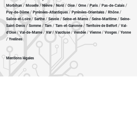
/
/
/
/
/
/
/
/
Morbihan
Moselle
Nièvre
Nord
Oise
Orne
Paris
Pas-de-Calais
/
/
/
/
Puy-de-Dôme
Pyrénées-Atlantiques
Pyrénées-Orientales
Rhône
/
/
/
/
/
Saône-et-Loire
Sarthe
Savoie
Seine-et-Marne
Seine-Maritime
Seine-
/
/
/
/
/
Saint-Denis
Somme
Tarn
Tarn-et-Garonne
Territoire de Belfort
Val-
/
/
/
/
/
/
/
d'Oise
Val-de-Marne
Var
Vaucluse
Vendée
Vienne
Vosges
Yonne
/
Yvelines
Mentions légales