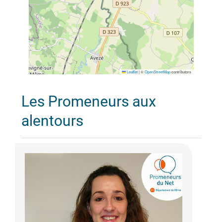
Leaflet
|
©
OpenStreetMap
contributors
Les Promeneurs aux
alentours