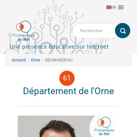
Aller

EN
au
contenu
principal
Une présence éducative sur Internet
Fil d'Ariane
Accueil
Orne
BEUNARDEAU
Département de l'Orne